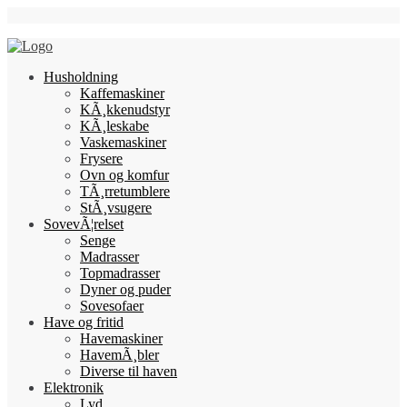
Skip
Follow Us
to
content
Husholdning
Kaffemaskiner
KÃ¸kkenudstyr
KÃ¸leskabe
Vaskemaskiner
Frysere
Ovn og komfur
TÃ¸rretumblere
StÃ¸vsugere
SovevÃ¦relset
Senge
Madrasser
Topmadrasser
Dyner og puder
Sovesofaer
Have og fritid
Havemaskiner
HavemÃ¸bler
Diverse til haven
Elektronik
Lyd