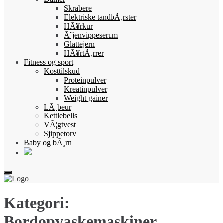
Skrabere
Elektriske tandbÃ¸rster
HÃ¥rkur
Ã˜jenvippeserum
Glattejern
HÃ¥rtÃ¸rrer
Fitness og sport
Kosttilskud
Proteinpulver
Kreatinpulver
Weight gainer
LÃ¸beur
Kettlebells
VÃ¦gtvest
Sjippetorv
Baby og bÃ¸rn
Kategori:
Bordopvaskemaskiner