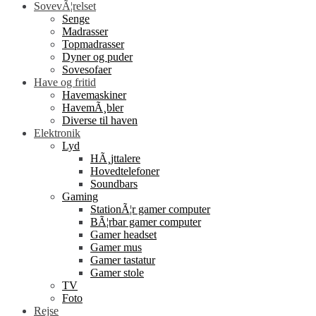
SovevÃ¦relset
Senge
Madrasser
Topmadrasser
Dyner og puder
Sovesofaer
Have og fritid
Havemaskiner
HavemÃ¸bler
Diverse til haven
Elektronik
Lyd
HÃ¸jttalere
Hovedtelefoner
Soundbars
Gaming
StationÃ¦r gamer computer
BÃ¦rbar gamer computer
Gamer headset
Gamer mus
Gamer tastatur
Gamer stole
TV
Foto
Rejse