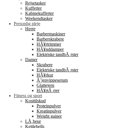
Rejsetasker
Kufferter
Kabinekufferter
Weekendtasker
Personlig pleje
Herre
Barbermaskiner
Barberskrabere
HÃ¥rtrimmer
HÃ¥nddamper
Elektriske tandbÃ¸rster
Damer
Skrabere
Elektriske tandbÃ¸rster
HÃ¥rkur
Ã˜jenvippeserum
Glattejern
HÃ¥rtÃ¸rrer
Fitness og sport
Kosttilskud
Proteinpulver
Kreatinpulver
Weight gainer
LÃ¸beur
Kettlebells