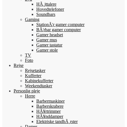
HÃ¸jttalere
Hovedtelefoner
Soundbars
Gaming
StationÃ¦r gamer computer
BÃ¦rbar gamer computer
Gamer headset
Gamer mus
Gamer tastatur
Gamer stole
TV
Foto
Rejse
Rejsetasker
Kufferter
Kabinekufferter
Weekendtasker
Personlig pleje
Herre
Barbermaskiner
Barberskrabere
HÃ¥rtrimmer
HÃ¥nddamper
Elektriske tandbÃ¸rster
Damer