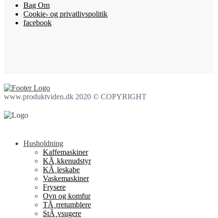
Bag Om
Cookie- og privatlivspolitik
facebook
www.produktviden.dk 2020 © COPYRIGHT
Husholdning
Kaffemaskiner
KÃ¸kkenudstyr
KÃ¸leskabe
Vaskemaskiner
Frysere
Ovn og komfur
TÃ¸rretumblere
StÃ¸vsugere