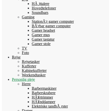
HÃ¸jttalere
Hovedtelefoner
Soundbars
Gaming
StationÃ¦r gamer computer
BÃ¦rbar gamer computer
Gamer headset
Gamer mus
Gamer tastatur
Gamer stole
TV
Foto
Rejse
Rejsetasker
Kufferter
Kabinekufferter
Weekendtasker
Personlig pleje
Herre
Barbermaskiner
Barberskrabere
HÃ¥rtrimmer
HÃ¥nddamper
Elektriske tandbÃ¸rster
Damer