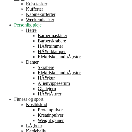
Rejsetasker
Kufferter
Kabinekufferter
Weekendtasker
Personlig pleje
Herre
Barbermaskiner
Barberskrabere
HÃ¥rtrimmer
HÃ¥nddamper
Elektriske tandbÃ¸rster
Damer
Skrabere
Elektriske tandbÃ¸rster
HÃ¥rkur
Ã˜jenvippeserum
Glattejern
HÃ¥rtÃ¸rrer
Fitness og sport
Kosttilskud
Proteinpulver
Kreatinpulver
Weight gainer
LÃ¸beur
Kettlebells