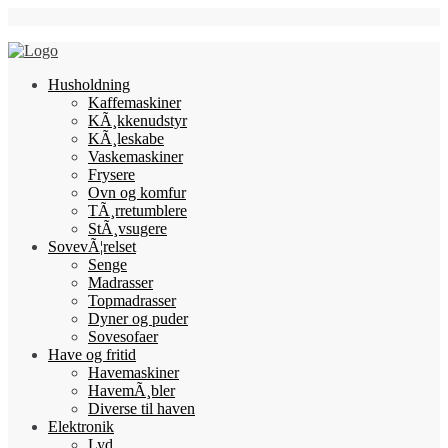
Skip
Follow Us
to
content
Husholdning
Kaffemaskiner
KÃ¸kkenudstyr
KÃ¸leskabe
Vaskemaskiner
Frysere
Ovn og komfur
TÃ¸rretumblere
StÃ¸vsugere
SovevÃ¦relset
Senge
Madrasser
Topmadrasser
Dyner og puder
Sovesofaer
Have og fritid
Havemaskiner
HavemÃ¸bler
Diverse til haven
Elektronik
Lyd