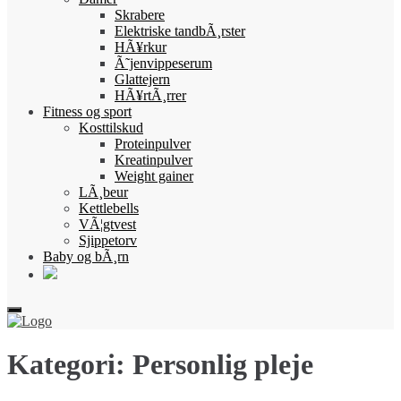
Skrabere
Elektriske tandbÃ¸rster
HÃ¥rkur
Ã˜jenvippeserum
Glattejern
HÃ¥rtÃ¸rrer
Fitness og sport
Kosttilskud
Proteinpulver
Kreatinpulver
Weight gainer
LÃ¸beur
Kettlebells
VÃ¦gtvest
Sjippetorv
Baby og bÃ¸rn
Kategori:
Personlig pleje