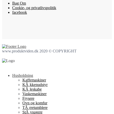
Bag Om
Cookie- og privatlivspolitik
facebook
www.produktviden.dk 2020 © COPYRIGHT
Husholdning
Kaffemaskiner
KÃ¸kkenudstyr
KÃ¸leskabe
Vaskemaskiner
Frysere
Ovn og komfur
TÃ¸rretumblere
StÃ¸vsugere