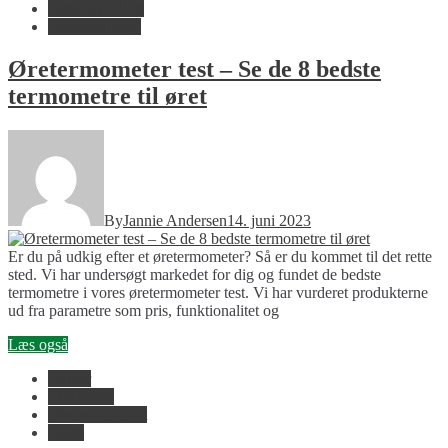
Baby og bÃ¸rn
Personlig pleje
Øretermometer test – Se de 8 bedste
termometre til øret
By
Jannie Andersen
14. juni 2023
Er du på udkig efter et øretermometer? Så er du kommet til det rette
sted. Vi har undersøgt markedet for dig og fundet de bedste
termometre i vores øretermometer test. Vi har vurderet produkterne
ud fra parametre som pris, funktionalitet og
Læs også
Damer
Elektronik
Fitness og sport
Herre