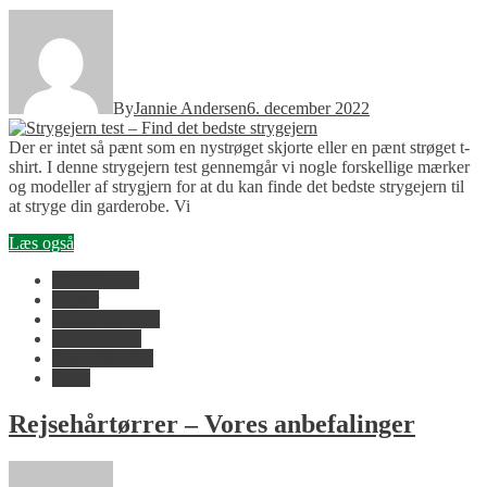
By
Jannie Andersen
6. december 2022
Der er intet så pænt som en nystrøget skjorte eller en pænt strøget t-
shirt. I denne strygejern test gennemgår vi nogle forskellige mærker
og modeller af strygjern for at du kan finde det bedste strygejern til
at stryge din garderobe. Vi
Læs også
HÃ¥rtÃ¸rrer
Damer
Fitness og sport
Husholdning
Personlig pleje
Rejse
Rejsehårtørrer – Vores anbefalinger