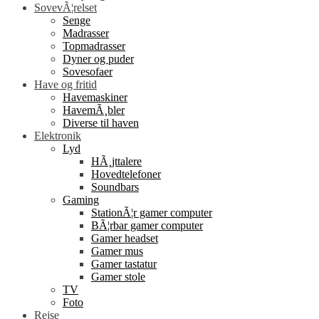
SovevÃ¦relset
Senge
Madrasser
Topmadrasser
Dyner og puder
Sovesofaer
Have og fritid
Havemaskiner
HavemÃ¸bler
Diverse til haven
Elektronik
Lyd
HÃ¸jttalere
Hovedtelefoner
Soundbars
Gaming
StationÃ¦r gamer computer
BÃ¦rbar gamer computer
Gamer headset
Gamer mus
Gamer tastatur
Gamer stole
TV
Foto
Rejse