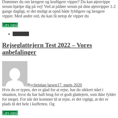
Drømmer du om længere og kraftigere vipper? Da kan øjenvippe
serum hjælpe dig på vej! Ved at påføre serum på dine øjenvipper 1-2
gange dagligt, er det muligt at opnå både fyldigere og længere
vipper. Med andre ord, du kan få netop de vipper du
Læs også
Glattejern
Rejseglattejern Test 2022 – Vores
anbefalinger
By
christian larsen
17. marts 2020
Hvis du er typen, der er glad for at rejse, har du sikkert stået i
situation, hvor du har haft brug for et godt glattejern, som ikke fylder
for meget. For når det kommer til at rejse, er det vigtigt, at der er
plads til det hele i kufferten. Og
Læs også