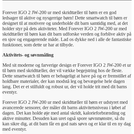
Forever IGO 2 JW-200 ur med skridttæller til børn er en god
ledsager til aktive og nysgerrige børn! Dette smartwatch til børn er
designet til at motivere og underholde dit barn samtidig med, at det
holder styr på dets aktiviteter. Med Forever IGO 2 JW-200 ur med
skridttæller til børn kan dit barn udforske verden og forblive aktiv på
en sjov og engagerende måde. Lad os dykke ned i alle de fantastiske
funktioner, som dette ur har at tilbyde.
Aktivitets- og søvnmåling
Med sit moderne og farverige design er Forever IGO 2 JW-200 et ur
til børn med skridttæller, der vil vække begejstring hos de fleste.
Dette smartwatch til børn er behageligt at have på og er fremstillet af
holdbare materialer, der kan modstå leg og bevægelse hele dagen
lang. Det er et stilfuldt og robust ur, der vil holde trit med dit barns
eventyr.
Forever IGO 2 JW-200 ur med skridttæller til børn er udstyret med
avancerede sensorer, der måler dit barns aktivitetsniveau i løbet af
dagen. Det kan holde øje med antal skridt, kalorieforbrænding og
aktive minutter. Desuden kan uret også spore søvnmønstre, så du
kan sikre dig, at dit barn får en god nats søvn og er klar til en ny dag
med eventyr.