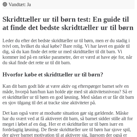
🟢 Vandtæt: Ja
Skridttæller ur til børn test: En guide til
at finde det bedste skridttæller ur til børn
Leder du efter det bedste skridttæller ur til børn, men er du stadig i
tvivl om, hvilket du skal købe? Bare rolig. Vi har lavet en guide til
dig, så du kan finde det rette ur med skridttæller til dit barn. Vi
kommer ind på en række parametre, der er værd at have øje for, når
du skal finde det rette ur til dit barn.
Hvorfor købe et skridttæller ur til børn?
Kan dit barn godt lide at være aktiv og efterspørger barnet selv en
måde, hvorpå han/hun kan holde øje med sit aktivitetsniveau? Så er
et skridttæller ur til børn en god løsning. Med sådan et ur får dit barn
en sjov tilgang til det at tracke sine aktiviteter på.
Det kan også være at modsatte situation gør sig gældende. Måske
har du svært ved at få aktiveret dit barn, så barnet sidder stille alt for
meget i løbet af en dag. Her er et skridttæller ur til børn især en
fordelagtig løsning. De fleste skridttæller ure til børn har sjove spil,
der giver barnet motivation til at aktivere sig, ligesom der også er