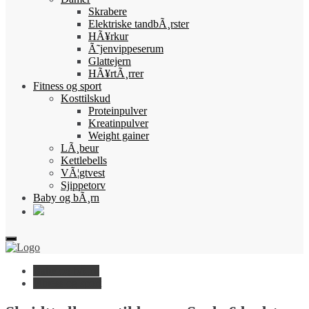
Skrabere
Elektriske tandbÃ¸rster
HÃ¥rkur
Ã˜jenvippeserum
Glattejern
HÃ¥rtÃ¸rrer
Fitness og sport
Kosttilskud
Proteinpulver
Kreatinpulver
Weight gainer
LÃ¸beur
Kettlebells
VÃ¦gtvest
Sjippetorv
Baby og bÃ¸rn
Baby og bÃ¸rn
Fitness og sport