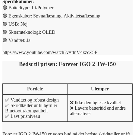
Specifikationer:
🟢 Batteritype: Li-Polymer
🟢 Egenskaber: Søvnaflæsning, Aktivitetsaflæsning
🟢 USB: Nej
🟢 Skærmteknologi: OLED
🟢 Vandtæt: Ja
https://www.youtube.com/watch?v=rtnV4kzcZ5E
Bedst til prisen: Forever IGO 2 JW-150
Fordele
Ulemper
✅ Vandtæt og robust design
❌ Ikke den højeste kvalitet
✅ Skridttæller ur til børn er
❌ Lavere batteritid end andre
Bluetooth-kompatibelt
alternativer
✅ Lavt prisniveau
Forever IGO 2 JW-150 er vores bud på det bedste skridttæller ur ift.