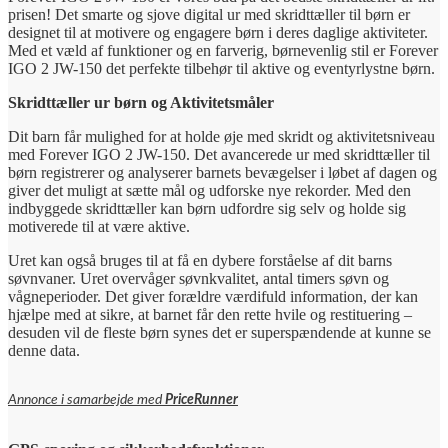
prisen! Det smarte og sjove digital ur med skridttæller til børn er
designet til at motivere og engagere børn i deres daglige aktiviteter.
Med et væld af funktioner og en farverig, børnevenlig stil er Forever
IGO 2 JW-150 det perfekte tilbehør til aktive og eventyrlystne børn.
Skridttæller ur børn og Aktivitetsmåler
Dit barn får mulighed for at holde øje med skridt og aktivitetsniveau
med Forever IGO 2 JW-150. Det avancerede ur med skridttæller til
børn registrerer og analyserer barnets bevægelser i løbet af dagen og
giver det muligt at sætte mål og udforske nye rekorder. Med den
indbyggede skridttæller kan børn udfordre sig selv og holde sig
motiverede til at være aktive.
Uret kan også bruges til at få en dybere forståelse af dit barns
søvnvaner. Uret overvåger søvnkvalitet, antal timers søvn og
vågneperioder. Det giver forældre værdifuld information, der kan
hjælpe med at sikre, at barnet får den rette hvile og restituering –
desuden vil de fleste børn synes det er superspændende at kunne se
denne data.
Annonce i samarbejde med
PriceRunner