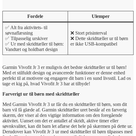
Fordele
Ulemper
✅ Alt fra aktivitets- til
søvnaflæsning
❌ Stort prisinterval
✅ Tilpasselig urskiver
❌ Dette skridttæller ur til børn
✅ Ur med skridttæller til børn:
er ikke USB-kompatibel
Vandtæt og holdbart design
Garmin Vivofit Jr 3 er muligvis det bedste skridttæller ur til børn!
Med et stilfuldt design og avancerede funktioner er denne enhed
perfekt til at motivere og engagere dit barn i en sund livsstil. Lad os
tage et kig på, hvad Vivofit Jr 3 har at tilbyde!
Farverigt ur til børn med skridttæller
Med Garmin Vivofit Jr 3 ur får du en skridttæller til børn, som dit
barn vil få glæde af. Garmin skridttæller uret består af en farverig
skærm, der viser al den vigtige information om den foregående
aktivitet. Uanset om det er antallet af skridt, aktive timer eller
søvnkvalitet, kan dit barn let aflæse det hele på skærmen på dette ur.
Derudover kan Vivofit Jr 3 ur med skridttæller til børn tilpasses med