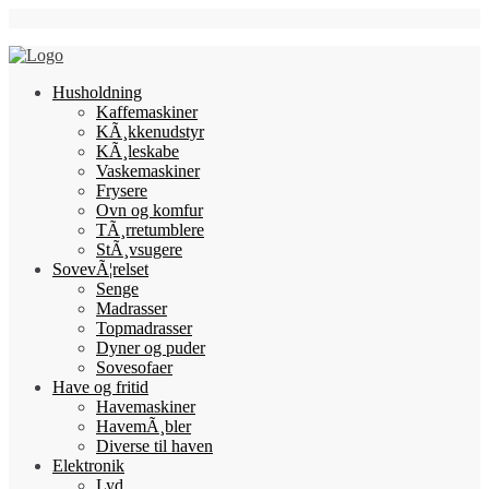
Skip
Follow Us
to
content
Husholdning
Kaffemaskiner
KÃ¸kkenudstyr
KÃ¸leskabe
Vaskemaskiner
Frysere
Ovn og komfur
TÃ¸rretumblere
StÃ¸vsugere
SovevÃ¦relset
Senge
Madrasser
Topmadrasser
Dyner og puder
Sovesofaer
Have og fritid
Havemaskiner
HavemÃ¸bler
Diverse til haven
Elektronik
Lyd