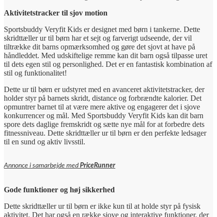
Aktivitetstracker til sjov motion
Sportsbuddy Veryfit Kids er designet med børn i tankerne. Dette
skridttæller ur til børn har et sejt og farverigt udseende, der vil
tiltrække dit barns opmærksomhed og gøre det sjovt at have på
håndleddet. Med udskiftelige remme kan dit barn også tilpasse uret
til dets egen stil og personlighed. Det er en fantastisk kombination af
stil og funktionalitet!
Dette ur til børn er udstyret med en avanceret aktivitetstracker, der
holder styr på barnets skridt, distance og forbrændte kalorier. Det
opmuntrer barnet til at være mere aktive og engagerer det i sjove
konkurrencer og mål. Med Sportsbuddy Veryfit Kids kan dit barn
spore dets daglige fremskridt og sætte nye mål for at forbedre dets
fitnessniveau. Dette skridttæller ur til børn er den perfekte ledsager
til en sund og aktiv livsstil.
Annonce i samarbejde med
PriceRunner
Gode funktioner og høj sikkerhed
Dette skridttæller ur til børn er ikke kun til at holde styr på fysisk
aktivitet. Det har også en række sjove og interaktive funktioner, der