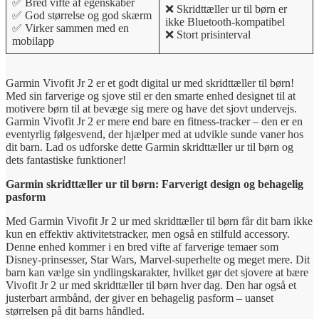
✅ Bred vifte af egenskaber
❌ Skridttæller ur til børn er
✅ God størrelse og god skærm
ikke Bluetooth-kompatibel
✅ Virker sammen med en
❌ Stort prisinterval
mobilapp
Garmin Vivofit Jr 2 er et godt digital ur med skridttæller til børn!
Med sin farverige og sjove stil er den smarte enhed designet til at
motivere børn til at bevæge sig mere og have det sjovt undervejs.
Garmin Vivofit Jr 2 er mere end bare en fitness-tracker – den er en
eventyrlig følgesvend, der hjælper med at udvikle sunde vaner hos
dit barn. Lad os udforske dette Garmin skridttæller ur til børn og
dets fantastiske funktioner!
Garmin skridttæller ur til børn: Farverigt design og behagelig
pasform
Med Garmin Vivofit Jr 2 ur med skridttæller til børn får dit barn ikke
kun en effektiv aktivitetstracker, men også en stilfuld accessory.
Denne enhed kommer i en bred vifte af farverige temaer som
Disney-prinsesser, Star Wars, Marvel-superhelte og meget mere. Dit
barn kan vælge sin yndlingskarakter, hvilket gør det sjovere at bære
Vivofit Jr 2 ur med skridttæller til børn hver dag. Den har også et
justerbart armbånd, der giver en behagelig pasform – uanset
størrelsen på dit barns håndled.