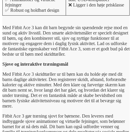
fejninger
❌ Ligger i den høje prisklasse
✅ Robust og holdbart design
Med Fitbit Ace 3 kan dit barn begynde sin spændende rejse mod en
sund og aktiv livsstil. Den smarte aktivitetsmåler er specielt designet
til børn, og den kombinerer stil, sjov og nyttige funktioner til at
motivere og engagere dem i daglig fysisk aktivitet. Lad os udforske
de fantastiske egenskaber ved Fitbit Ace 3, som er et godt bud på det
bedste ur til børn med skridttæller.
Sjove og interaktive træningsmål
Med Fitbit Ace 3 skridttæller ur til børn kan du holde øje med dit
barns daglige aktiviteter. Den registrerer skridt, afstand, forbrændte
kalorier og aktive minutter. Med den klare og farverige skærm kan
dit barn nemt se, hvor langt det har gået, og hvordan det klarer sig
under træning. Det er en fantastisk måde at skabe bevidsthed om
barnets fysiske aktivitetsniveau og motivere det til at bevæge sig
mere.
Fitbit Ace 3 gør træning sjovt for børnene. Den leveres med
indbyggede sjove animationer og virtuelle fejninger, som belønner
barnet for at nå dets mål. Dit barn kan også udfordre venner og
familie til træningskonkurrencer og dele resultater via sociale medier.