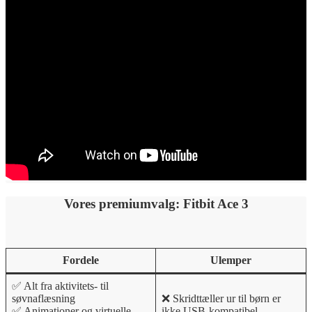
Vores premiumvalg: Fitbit Ace 3
Fordele
Ulemper
✅ Alt fra aktivitets- til
søvnaflæsning
❌ Skridttæller ur til børn er
✅ Animationer og virtuelle
ikke USB-kompatibel