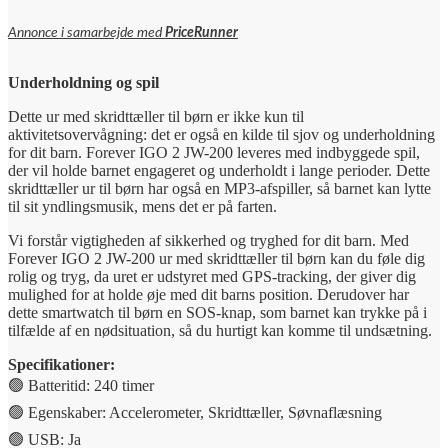
Annonce i samarbejde med
PriceRunner
Underholdning og spil
Dette ur med skridttæller til børn er ikke kun til
aktivitetsovervågning: det er også en kilde til sjov og underholdning
for dit barn. Forever IGO 2 JW-200 leveres med indbyggede spil,
der vil holde barnet engageret og underholdt i lange perioder. Dette
skridttæller ur til børn har også en MP3-afspiller, så barnet kan lytte
til sit yndlingsmusik, mens det er på farten.
Vi forstår vigtigheden af sikkerhed og tryghed for dit barn. Med
Forever IGO 2 JW-200 ur med skridttæller til børn kan du føle dig
rolig og tryg, da uret er udstyret med GPS-tracking, der giver dig
mulighed for at holde øje med dit barns position. Derudover har
dette smartwatch til børn en SOS-knap, som barnet kan trykke på i
tilfælde af en nødsituation, så du hurtigt kan komme til undsætning.
Specifikationer:
🟢 Batteritid: 240 timer
🟢 Egenskaber: Accelerometer, Skridttæller, Søvnaflæsning
🟢 USB: Ja