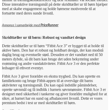
Disse interaktive træningsmål på dette skridttæller ur til børn hjælper
med at skabe engagement og holde børnene motiverede til at
fortsætte med deres sunde livsstil.
Annonce i samarbejde med
PriceRunner
Skridttæller ur til børn: Robust og vandtæt design
Dette skridttæller ur til børn “Fitbit Ace 3” er bygget til at holde til
aktive børn. Den har et robust og holdbart design, der kan modstå
daglig brug og eventuelle stød. Desuden er det vandtæt ned til 50
meters dybde, så dit barn kan bruge det uden bekymring under
svømning og andre vandaktiviteter. Fitbit Ace 3 er den perfekte
ledsager til ethvert eventyr.
Fitbit Ace 3 giver forældre en ekstra tryghed. Du kan oprette en
familiekonto og bruge Fitbit-appen til at overvåge dit barns
aktiviteter og træningsmål. Du kan også indstille påmindelser,
oprette søvnmål og få indblik i barnets søvnmønstre. Fitbit Ace 3 er
designet med sikkerhed i tankerne og giver forældre mulighed for at
sikre, at barnet har en sund og afbalanceret livsstil. Dette er vores
premium bedst i test ur med skridttæller til børn.