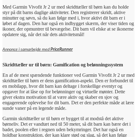
Med Garmin Vivofit Jr 2 ur med skridttæller til børn kan du holde
styr på dit barns daglige aktiviteter. Den registrerer skridt, aktive
minutter og søvn, så du kan følge med i, hvor aktivt dit barn er i
løbet af dagen. Den har også en indbygget skærm, der viser tiden og
ikoner, der opmuntrer til bevægelse. Dit barn vil elske at se ikonerne
opdatere sig, når det når dets aktivitetsmål!
Annonce i samarbejde med
PriceRunner
Skridttæller ur til børn: Gamification og belønningssystem
En af de mest spændende funktioner ved Garmin Vivofit Jr 2 ur med
skridttæller til børn er dens gamification-aspekt. Den er forbundet til
en mobilapp, hvor dit barn kan deltage i forskellige eventyr og
opgaver for at låse op for belønninger og virtuelle mønter. Dette
giver ekstra motivation til at være aktiv og skaber en sjov og
engagerende oplevelse for dit barn. Det er den perfekte måde at lære
sunde vaner på en legende måde.
Garmin skridttæller ur til børn er bygget til at modstå det aktive
børneliv. Det er vandtæt ned til 50 meter, så dit barn kan bære det i
badet, poolen eller i regnen uden bekymringer. Det har også en
holdbar konstruktion, der kan klare stød og slag, så det kan følge