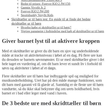
Bedst til prisen: Forever IGO 2 JW-150
Garmin Vivofit Jr. 2
Forever IGO 2 JW-200
Sportsbuddy Veryfit Kids
Skridttæller ur til børn test: En guide til at finde det bedste
skridttæller ur til børn
Hvorfor købe et skridttæller ur til børn?
Vigtige parametre i forbindelse med køb af skridttæller ur til børn
Giver barnet lyst til at aktivere kroppen
Med et skridttæller ur giver du dit barn en sjov og underholdende
måde at tracke sit aktivitetsniveau i løbet af en dag. På flere ure kan
du desuden se barnets søvnmønster. Et ur med skridttæller giver i det
hele taget en vurdering af, om dit barn lever et sundt liv i forhold til
søvn og aktiviteter i løbet af et døgn.
Flere skridtæller ure til børn har indbyggede spil og mulighed for
musikunderholdning. Uret har på den måde mange funktioner, som
dit barn med garanti vil få glæde af. Samtidig er de fleste ure til børn
vandtætte, så du ikke skal bekymre dig om urets holdbarhed, hvis
barnet er i bad eller leger med vand i haven.
De 3 bedste ure med skridttæller til børn