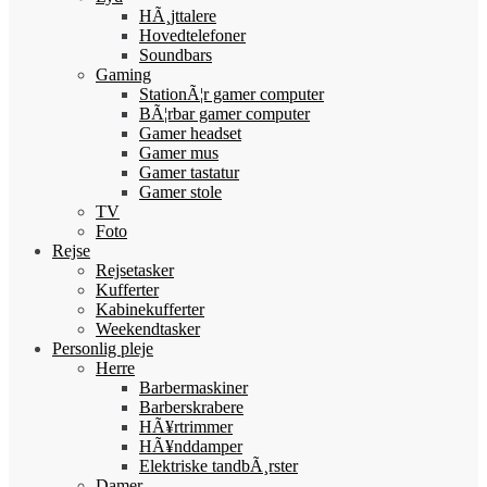
HÃ¸jttalere
Hovedtelefoner
Soundbars
Gaming
StationÃ¦r gamer computer
BÃ¦rbar gamer computer
Gamer headset
Gamer mus
Gamer tastatur
Gamer stole
TV
Foto
Rejse
Rejsetasker
Kufferter
Kabinekufferter
Weekendtasker
Personlig pleje
Herre
Barbermaskiner
Barberskrabere
HÃ¥rtrimmer
HÃ¥nddamper
Elektriske tandbÃ¸rster
Damer