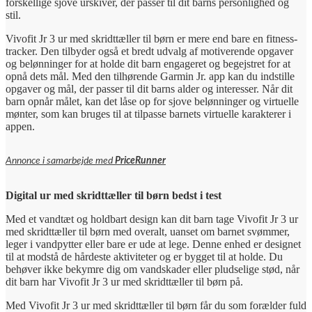
forskellige sjove urskiver, der passer til dit barns personlighed og
stil.
Vivofit Jr 3 ur med skridttæller til børn er mere end bare en fitness-
tracker. Den tilbyder også et bredt udvalg af motiverende opgaver
og belønninger for at holde dit barn engageret og begejstret for at
opnå dets mål. Med den tilhørende Garmin Jr. app kan du indstille
opgaver og mål, der passer til dit barns alder og interesser. Når dit
barn opnår målet, kan det låse op for sjove belønninger og virtuelle
mønter, som kan bruges til at tilpasse barnets virtuelle karakterer i
appen.
Annonce i samarbejde med
PriceRunner
Digital ur med skridttæller til børn bedst i test
Med et vandtæt og holdbart design kan dit barn tage Vivofit Jr 3 ur
med skridttæller til børn med overalt, uanset om barnet svømmer,
leger i vandpytter eller bare er ude at lege. Denne enhed er designet
til at modstå de hårdeste aktiviteter og er bygget til at holde. Du
behøver ikke bekymre dig om vandskader eller pludselige stød, når
dit barn har Vivofit Jr 3 ur med skridttæller til børn på.
Med Vivofit Jr 3 ur med skridttæller til børn får du som forælder fuld