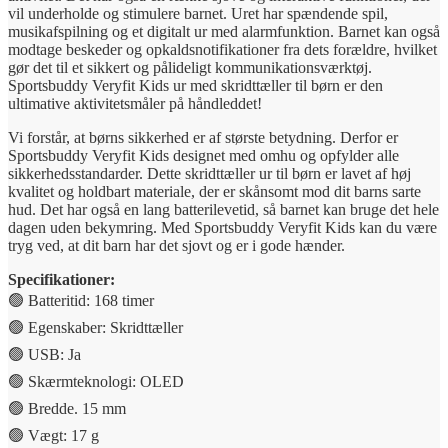
vil underholde og stimulere barnet. Uret har spændende spil,
musikafspilning og et digitalt ur med alarmfunktion. Barnet kan også
modtage beskeder og opkaldsnotifikationer fra dets forældre, hvilket
gør det til et sikkert og pålideligt kommunikationsværktøj.
Sportsbuddy Veryfit Kids ur med skridttæller til børn er den
ultimative aktivitetsmåler på håndleddet!
Vi forstår, at børns sikkerhed er af største betydning. Derfor er
Sportsbuddy Veryfit Kids designet med omhu og opfylder alle
sikkerhedsstandarder. Dette skridttæller ur til børn er lavet af høj
kvalitet og holdbart materiale, der er skånsomt mod dit barns sarte
hud. Det har også en lang batterilevetid, så barnet kan bruge det hele
dagen uden bekymring. Med Sportsbuddy Veryfit Kids kan du være
tryg ved, at dit barn har det sjovt og er i gode hænder.
Specifikationer:
🟢 Batteritid: 168 timer
🟢 Egenskaber: Skridttæller
🟢 USB: Ja
🟢 Skærmteknologi: OLED
🟢 Bredde. 15 mm
🟢 Vægt: 17 g