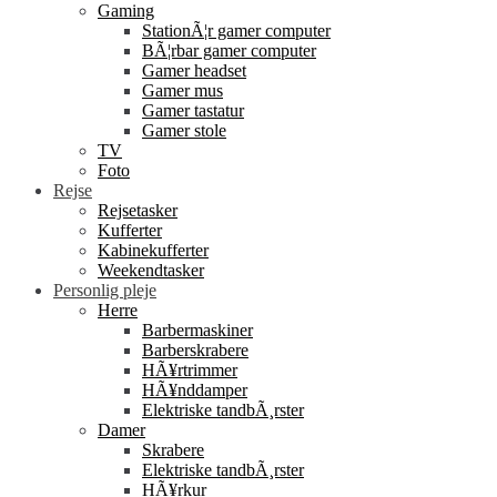
Gaming
StationÃ¦r gamer computer
BÃ¦rbar gamer computer
Gamer headset
Gamer mus
Gamer tastatur
Gamer stole
TV
Foto
Rejse
Rejsetasker
Kufferter
Kabinekufferter
Weekendtasker
Personlig pleje
Herre
Barbermaskiner
Barberskrabere
HÃ¥rtrimmer
HÃ¥nddamper
Elektriske tandbÃ¸rster
Damer
Skrabere
Elektriske tandbÃ¸rster
HÃ¥rkur