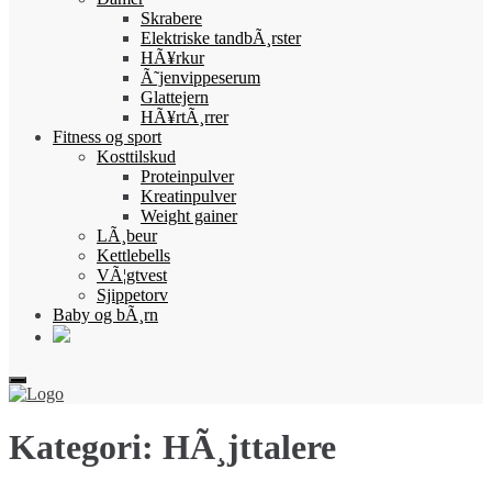
Skrabere
Elektriske tandbÃ¸rster
HÃ¥rkur
Ã˜jenvippeserum
Glattejern
HÃ¥rtÃ¸rrer
Fitness og sport
Kosttilskud
Proteinpulver
Kreatinpulver
Weight gainer
LÃ¸beur
Kettlebells
VÃ¦gtvest
Sjippetorv
Baby og bÃ¸rn
Kategori:
HÃ¸jttalere