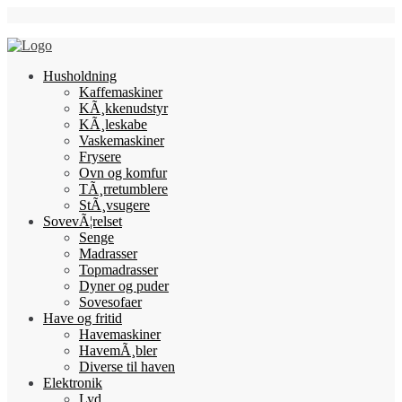
Skip
Follow Us
to
content
Husholdning
Kaffemaskiner
KÃ¸kkenudstyr
KÃ¸leskabe
Vaskemaskiner
Frysere
Ovn og komfur
TÃ¸rretumblere
StÃ¸vsugere
SovevÃ¦relset
Senge
Madrasser
Topmadrasser
Dyner og puder
Sovesofaer
Have og fritid
Havemaskiner
HavemÃ¸bler
Diverse til haven
Elektronik
Lyd