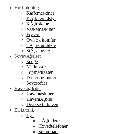
Husholdning
Kaffemaskiner
KÃ¸kkenudstyr
KÃ¸leskabe
Vaskemaskiner
Frysere
Ovn og komfur
TÃ¸rretumblere
StÃ¸vsugere
SovevÃ¦relset
Senge
Madrasser
Topmadrasser
Dyner og puder
Sovesofaer
Have og fritid
Havemaskiner
HavemÃ¸bler
Diverse til haven
Elektronik
Lyd
HÃ¸jttalere
Hovedtelefoner
Soundbars