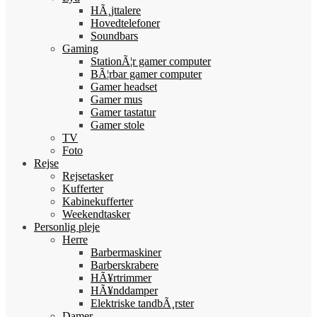
HÃ¸jttalere
Hovedtelefoner
Soundbars
Gaming
StationÃ¦r gamer computer
BÃ¦rbar gamer computer
Gamer headset
Gamer mus
Gamer tastatur
Gamer stole
TV
Foto
Rejse
Rejsetasker
Kufferter
Kabinekufferter
Weekendtasker
Personlig pleje
Herre
Barbermaskiner
Barberskrabere
HÃ¥rtrimmer
HÃ¥nddamper
Elektriske tandbÃ¸rster
Damer