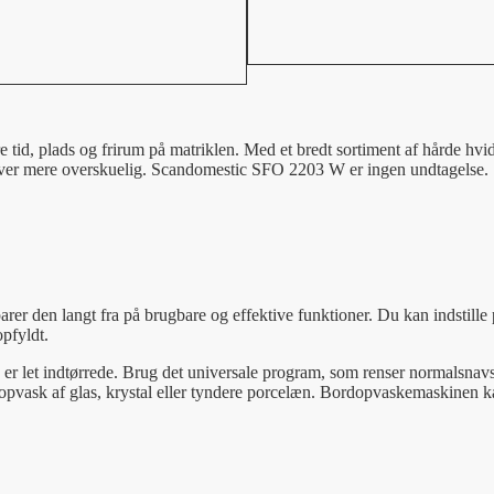
e tid, plads og frirum på matriklen. Med et bredt sortiment af hårde hvi
g bliver mere overskuelig. Scandomestic SFO 2203 W er ingen undtagelse.
en langt fra på brugbare og effektive funktioner. Du kan indstille på
opfyldt.
 er let indtørrede. Brug det universale program, som renser normalsnavs
 opvask af glas, krystal eller tyndere porcelæn. Bordopvaskemaskinen ka