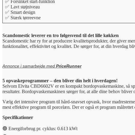
✅ Forsinket start-funktion
✅ Lavt støjniveau
✅ Smart design
✅ Stærk tørreevne
Scandomestic leverer en tro følgesvend til det lille køkken
Scandomestic har ry for at producere kvalitetsprodukter, der giver mer
funktionalitet, effektivitet og kvalitet. De sørger for, at din hverda
Annonce i samarbejde med
PriceRunner
5 opvaskeprogrammer – den bliver din helt i hverdagen!
Selvom Elvita CBD6602V er en kompakt bordopvaskemaskine, så sparer d
resultater. Bordopvaskemaskinen sørger for, at alle dine behov bliver 
Vælg det intensive program til hård-snavset opvask, hvor madresterne
mest effektive program til porcelæn. Der er også et program målrettet
Specifikationer
🟢 Energiforbrug pr. cyklus: 0.613 kWt