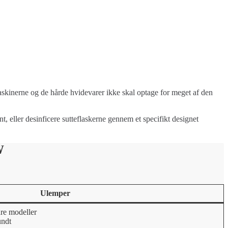
skinerne og de hårde hvidevarer ikke skal optage for meget af den
 eller desinficere sutteflaskerne gennem et specifikt designet
W
Ulemper
dre modeller
undt