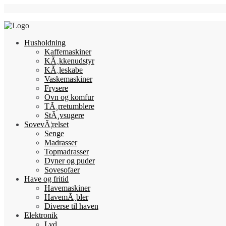
Skip
Follow Us
to
content
Husholdning
Kaffemaskiner
KÃ¸kkenudstyr
KÃ¸leskabe
Vaskemaskiner
Frysere
Ovn og komfur
TÃ¸rretumblere
StÃ¸vsugere
SovevÃ¦relset
Senge
Madrasser
Topmadrasser
Dyner og puder
Sovesofaer
Have og fritid
Havemaskiner
HavemÃ¸bler
Diverse til haven
Elektronik
Lyd