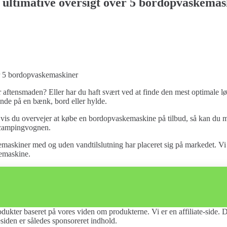
 ultimative oversigt over 5 bordopvaskemas
 aftensmaden? Eller har du haft svært ved at finde den mest optimale l
ående på en bænk, bord eller hylde.
vis du overvejer at købe en bordopvaskemaskine på tilbud, så kan du me
r campingvognen.
emaskiner med og uden vandtilslutning har placeret sig på markedet. Vi 
kemaskine.
ukter baseret på vores viden om produkterne. Vi er en affiliate-side. D
siden er således sponsoreret indhold.