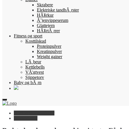
Skrabere
Elektriske tandbÃ¸rster
HÃ¥rkur
Ã˜jenvippeserum
Glattejern
HÃ¥rtÃ¸rrer
Fitness og sport
Kosttilskud
Proteinpulver
Kreatinpulver
Weight gainer
LÃ¸beur
Kettlebells
VÃ¦gtvest
Sjippetorv
Baby og bÃ¸rn
Bordopvaskemaskiner
Husholdning