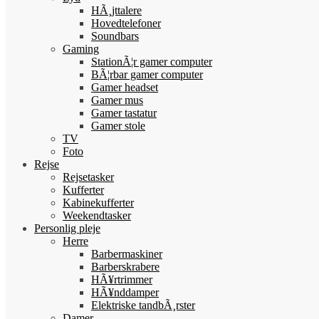
HÃ¸jttalere
Hovedtelefoner
Soundbars
Gaming
StationÃ¦r gamer computer
BÃ¦rbar gamer computer
Gamer headset
Gamer mus
Gamer tastatur
Gamer stole
TV
Foto
Rejse
Rejsetasker
Kufferter
Kabinekufferter
Weekendtasker
Personlig pleje
Herre
Barbermaskiner
Barberskrabere
HÃ¥rtrimmer
HÃ¥nddamper
Elektriske tandbÃ¸rster
Damer