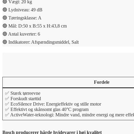
🟢 Vægt: 20 kg
🟢 Lydniveau: 49 dB
🟢 Tørringsklasse: A
🟢 Mål: D:50 x B:55 x H:43,8 cm
🟢 Antal kuverter: 6
🟢 Indikatorer: Afspændingsmiddel, Salt
Fordele
✅ Stærk tørreevne
✅ Forskudt starttid
✅ EcoSilence Drive: Energieffektiv og stille motor
✅ Effektivt og skånsomt glas 40°C program
✅ ActiveWater-teknologi: Mindre vand, mindre energi og mere effe
Bosch producerer hårde hvidevarer i høj kvalitet