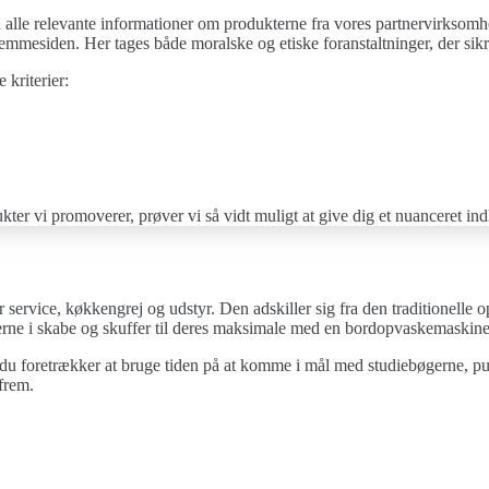
 alle relevante informationer om produkterne fra vores partnervirksomhed
mmesiden. Her tages både moralske og etiske foranstaltninger, der sikre
 kriterier:
kter vi promoverer, prøver vi så vidt muligt at give dig et nuanceret i
ervice, køkkengrej og udstyr. Den adskiller sig fra den traditionelle 
derne i skabe og skuffer til deres maksimale med en bordopvaskemaskine
foretrækker at bruge tiden på at komme i mål med studiebøgerne, putte 
frem.