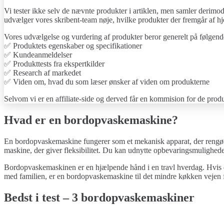
Vi tester ikke selv de nævnte produkter i artiklen, men samler derimod
udvælger vores skribent-team nøje, hvilke produkter der fremgår af hje
Vores udvælgelse og vurdering af produkter beror generelt på følgende
✅ Produktets egenskaber og specifikationer
✅ Kundeanmeldelser
✅ Produkttests fra ekspertkilder
✅ Research af markedet
✅ Viden om, hvad du som læser ønsker af viden om produkterne
Selvom vi er en affiliate-side og derved får en kommision for de produ
Hvad er en bordopvaskemaskine?
En bordopvaskemaskine fungerer som et mekanisk apparat, der rengør s
maskine, der giver fleksibilitet. Du kan udnytte opbevaringsmulighe
Bordopvaskemaskinen er en hjælpende hånd i en travl hverdag. Hvis du 
med familien, er en bordopvaskemaskine til det mindre køkken vejen 
Bedst i test – 3 bordopvaskemaskiner