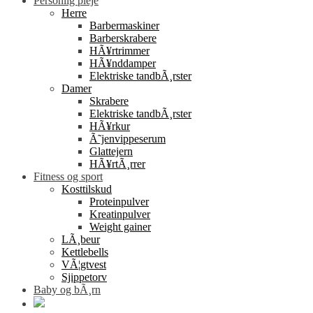
Personlig pleje
Herre
Barbermaskiner
Barberskrabere
HÃ¥rtrimmer
HÃ¥nddamper
Elektriske tandbÃ¸rster
Damer
Skrabere
Elektriske tandbÃ¸rster
HÃ¥rkur
Ã˜jenvippeserum
Glattejern
HÃ¥rtÃ¸rrer
Fitness og sport
Kosttilskud
Proteinpulver
Kreatinpulver
Weight gainer
LÃ¸beur
Kettlebells
VÃ¦gtvest
Sjippetorv
Baby og bÃ¸rn