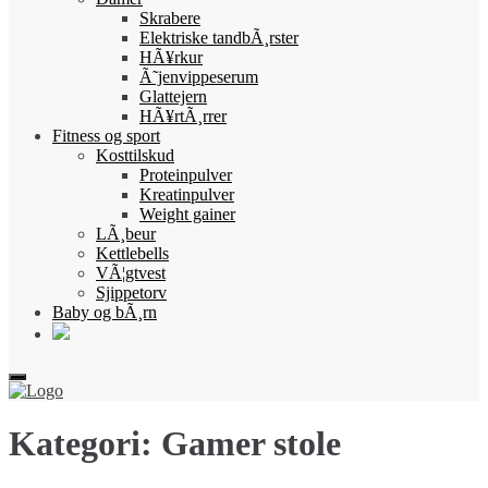
Skrabere
Elektriske tandbÃ¸rster
HÃ¥rkur
Ã˜jenvippeserum
Glattejern
HÃ¥rtÃ¸rrer
Fitness og sport
Kosttilskud
Proteinpulver
Kreatinpulver
Weight gainer
LÃ¸beur
Kettlebells
VÃ¦gtvest
Sjippetorv
Baby og bÃ¸rn
Kategori:
Gamer stole