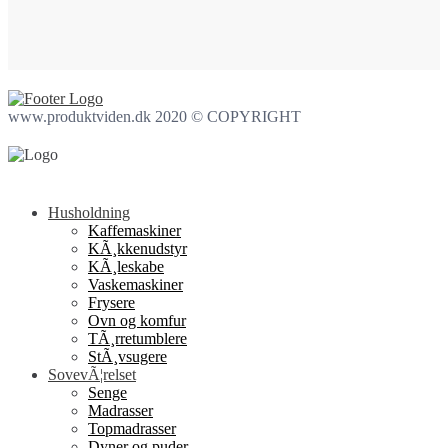
www.produktviden.dk 2020 © COPYRIGHT
Husholdning
Kaffemaskiner
KÃ¸kkenudstyr
KÃ¸leskabe
Vaskemaskiner
Frysere
Ovn og komfur
TÃ¸rretumblere
StÃ¸vsugere
SovevÃ¦relset
Senge
Madrasser
Topmadrasser
Dyner og puder