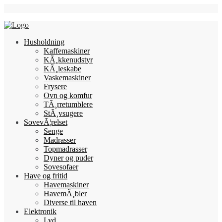
Skip
Follow Us
to
content
Husholdning
Kaffemaskiner
KÃ¸kkenudstyr
KÃ¸leskabe
Vaskemaskiner
Frysere
Ovn og komfur
TÃ¸rretumblere
StÃ¸vsugere
SovevÃ¦relset
Senge
Madrasser
Topmadrasser
Dyner og puder
Sovesofaer
Have og fritid
Havemaskiner
HavemÃ¸bler
Diverse til haven
Elektronik
Lyd