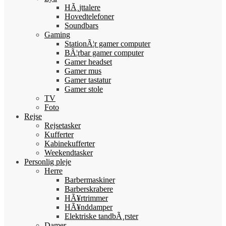
HÃ¸jttalere
Hovedtelefoner
Soundbars
Gaming
StationÃ¦r gamer computer
BÃ¦rbar gamer computer
Gamer headset
Gamer mus
Gamer tastatur
Gamer stole
TV
Foto
Rejse
Rejsetasker
Kufferter
Kabinekufferter
Weekendtasker
Personlig pleje
Herre
Barbermaskiner
Barberskrabere
HÃ¥rtrimmer
HÃ¥nddamper
Elektriske tandbÃ¸rster
Damer