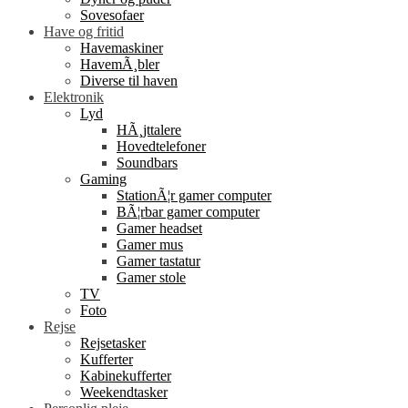
Sovesofaer
Have og fritid
Havemaskiner
HavemÃ¸bler
Diverse til haven
Elektronik
Lyd
HÃ¸jttalere
Hovedtelefoner
Soundbars
Gaming
StationÃ¦r gamer computer
BÃ¦rbar gamer computer
Gamer headset
Gamer mus
Gamer tastatur
Gamer stole
TV
Foto
Rejse
Rejsetasker
Kufferter
Kabinekufferter
Weekendtasker