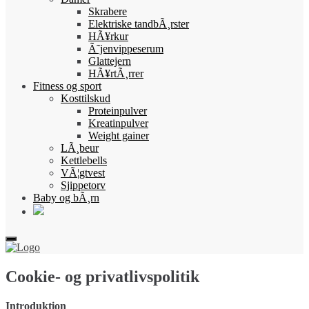
Skrabere
Elektriske tandbÃ¸rster
HÃ¥rkur
Ã˜jenvippeserum
Glattejern
HÃ¥rtÃ¸rrer
Fitness og sport
Kosttilskud
Proteinpulver
Kreatinpulver
Weight gainer
LÃ¸beur
Kettlebells
VÃ¦gtvest
Sjippetorv
Baby og bÃ¸rn
Cookie- og privatlivspolitik
Introduktion