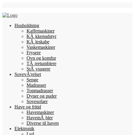
Skip
Follow Us
to
content
Husholdning
Kaffemaskiner
KÃ¸kkenudstyr
KÃ¸leskabe
Vaskemaskiner
Frysere
Ovn og komfur
TÃ¸rretumblere
StÃ¸vsugere
SovevÃ¦relset
Senge
Madrasser
Topmadrasser
Dyner og puder
Sovesofaer
Have og fritid
Havemaskiner
HavemÃ¸bler
Diverse til haven
Elektronik
Lyd