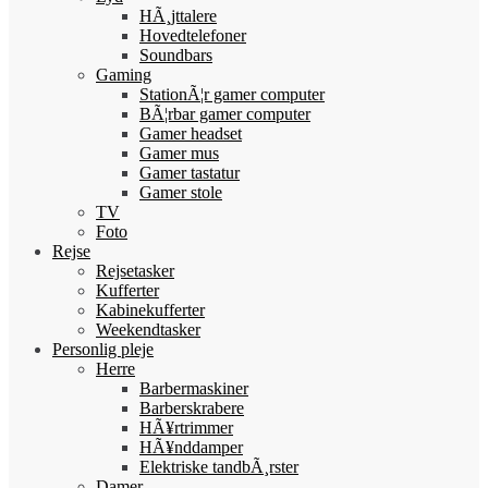
HÃ¸jttalere
Hovedtelefoner
Soundbars
Gaming
StationÃ¦r gamer computer
BÃ¦rbar gamer computer
Gamer headset
Gamer mus
Gamer tastatur
Gamer stole
TV
Foto
Rejse
Rejsetasker
Kufferter
Kabinekufferter
Weekendtasker
Personlig pleje
Herre
Barbermaskiner
Barberskrabere
HÃ¥rtrimmer
HÃ¥nddamper
Elektriske tandbÃ¸rster
Damer