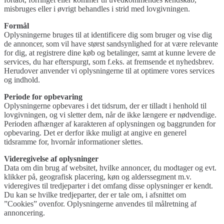
misbruges eller i øvrigt behandles i strid med lovgivningen.
Formål
Oplysningerne bruges til at identificere dig som bruger og vise dig
de annoncer, som vil have størst sandsynlighed for at være relevante
for dig, at registrere dine køb og betalinger, samt at kunne levere de
services, du har efterspurgt, som f.eks. at fremsende et nyhedsbrev.
Herudover anvender vi oplysningerne til at optimere vores services
og indhold.
Periode for opbevaring
Oplysningerne opbevares i det tidsrum, der er tilladt i henhold til
lovgivningen, og vi sletter dem, når de ikke længere er nødvendige.
Perioden afhænger af karakteren af oplysningen og baggrunden for
opbevaring. Det er derfor ikke muligt at angive en generel
tidsramme for, hvornår informationer slettes.
Videregivelse af oplysninger
Data om din brug af websitet, hvilke annoncer, du modtager og evt.
klikker på, geografisk placering, køn og alderssegment m.v.
videregives til tredjeparter i det omfang disse oplysninger er kendt.
Du kan se hvilke tredjeparter, der er tale om, i afsnittet om
”Cookies” ovenfor. Oplysningerne anvendes til målretning af
annoncering.