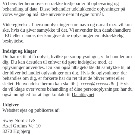
Vi benytter herudover en række tredjeparter til opbevaring og
behandling af data. Disse behandler udelukkende oplysninger på
vores vegne og må ikke anvende dem til egne formål.
Videregivelse af personoplysninger som navn og e-mail m.v. vil kun
ske, hvis du giver samtykke til det. Vi anvender kun databehandlere
i EU eller i lande, der kan give dine oplysninger en tilstrækkelig
beskyttelse.
Indsigt og klager
Du har ret til at få oplyst, hvilke personoplysninger, vi behandler om
dig. Du kan desuden til enhver tid gøre indsigelse mod, at
oplysninger anvendes. Du kan også tilbagekalde dit samtykke til, at
der bliver behandlet oplysninger om dig. Hvis de oplysninger, der
behandles om dig, er forkerte har du ret til at de bliver rettet eller
slettet. Henvendelse herom kan ske til: [
xxxxx@xxxxxx.dk
]. Hvis
du vil klage over vores behandling af dine personoplysninger, har du
også mulighed for at tage kontakt til
Datatilsynet
.
Udgiver
Websitet ejes og publiceres af:
Sway Nordic IvS
Axel Gruhns Vej 10
8270 Højbjerg