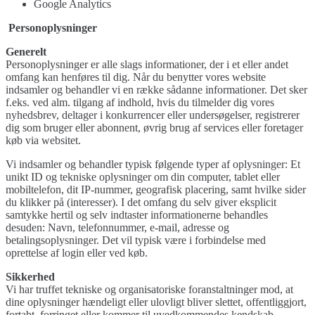
Google Analytics
Personoplysninger
Generelt
Personoplysninger er alle slags informationer, der i et eller andet
omfang kan henføres til dig. Når du benytter vores website
indsamler og behandler vi en række sådanne informationer. Det sker
f.eks. ved alm. tilgang af indhold, hvis du tilmelder dig vores
nyhedsbrev, deltager i konkurrencer eller undersøgelser, registrerer
dig som bruger eller abonnent, øvrig brug af services eller foretager
køb via websitet.
Vi indsamler og behandler typisk følgende typer af oplysninger: Et
unikt ID og tekniske oplysninger om din computer, tablet eller
mobiltelefon, dit IP-nummer, geografisk placering, samt hvilke sider
du klikker på (interesser). I det omfang du selv giver eksplicit
samtykke hertil og selv indtaster informationerne behandles
desuden: Navn, telefonnummer, e-mail, adresse og
betalingsoplysninger. Det vil typisk være i forbindelse med
oprettelse af login eller ved køb.
Sikkerhed
Vi har truffet tekniske og organisatoriske foranstaltninger mod, at
dine oplysninger hændeligt eller ulovligt bliver slettet, offentliggjort,
fortabt, forringet eller kommer til uvedkommendes kendskab,