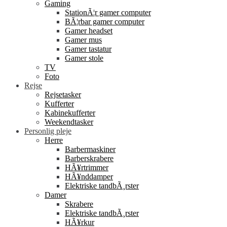
Gaming
StationÃ¦r gamer computer
BÃ¦rbar gamer computer
Gamer headset
Gamer mus
Gamer tastatur
Gamer stole
TV
Foto
Rejse
Rejsetasker
Kufferter
Kabinekufferter
Weekendtasker
Personlig pleje
Herre
Barbermaskiner
Barberskrabere
HÃ¥rtrimmer
HÃ¥nddamper
Elektriske tandbÃ¸rster
Damer
Skrabere
Elektriske tandbÃ¸rster
HÃ¥rkur