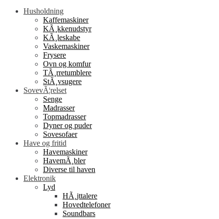
Husholdning
Kaffemaskiner
KÃ¸kkenudstyr
KÃ¸leskabe
Vaskemaskiner
Frysere
Ovn og komfur
TÃ¸rretumblere
StÃ¸vsugere
SovevÃ¦relset
Senge
Madrasser
Topmadrasser
Dyner og puder
Sovesofaer
Have og fritid
Havemaskiner
HavemÃ¸bler
Diverse til haven
Elektronik
Lyd
HÃ¸jttalere
Hovedtelefoner
Soundbars