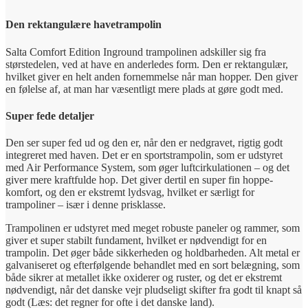
Den rektangulære havetrampolin
Salta Comfort Edition Inground trampolinen adskiller sig fra
størstedelen, ved at have en anderledes form. Den er rektangulær,
hvilket giver en helt anden fornemmelse når man hopper. Den giver
en følelse af, at man har væsentligt mere plads at gøre godt med.
Super fede detaljer
Den ser super fed ud og den er, når den er nedgravet, rigtig godt
integreret med haven. Det er en sportstrampolin, som er udstyret
med Air Performance System, som øger luftcirkulationen – og det
giver mere kraftfulde hop. Det giver dertil en super fin hoppe-
komfort, og den er ekstremt lydsvag, hvilket er særligt for
trampoliner – især i denne prisklasse.
Trampolinen er udstyret med meget robuste paneler og rammer, som
giver et super stabilt fundament, hvilket er nødvendigt for en
trampolin. Det øger både sikkerheden og holdbarheden. Alt metal er
galvaniseret og efterfølgende behandlet med en sort belægning, som
både sikrer at metallet ikke oxiderer og ruster, og det er ekstremt
nødvendigt, når det danske vejr pludseligt skifter fra godt til knapt så
godt (Læs: det regner for ofte i det danske land).