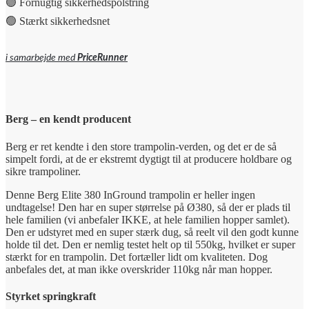
🟢 Fornugtig sikkerhedspolstring
🟢 Stærkt sikkerhedsnet
i samarbejde med
PriceRunner
Berg – en kendt producent
Berg er ret kendte i den store trampolin-verden, og det er de så
simpelt fordi, at de er ekstremt dygtigt til at producere holdbare og
sikre trampoliner.
Denne Berg Elite 380 InGround trampolin er heller ingen
undtagelse! Den har en super størrelse på Ø380, så der er plads til
hele familien (vi anbefaler IKKE, at hele familien hopper samlet).
Den er udstyret med en super stærk dug, så reelt vil den godt kunne
holde til det. Den er nemlig testet helt op til 550kg, hvilket er super
stærkt for en trampolin. Det fortæller lidt om kvaliteten. Dog
anbefales det, at man ikke overskrider 110kg når man hopper.
Styrket springkraft