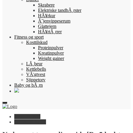
Skrabere
Elektriske tandbÃ¸rster
HÃ¥rkur
Ã˜jenvippeserum
Glattejern
HÃ¥rtÃ¸rrer
Fitness og sport
Kosttilskud
Proteinpulver
Kreatinpulver
Weight gainer
LÃ¸beur
Kettlebells
VÃ¦gtvest
Sjippetorv
Baby og bÃ¸rn
Have og fritid
Diverse til haven