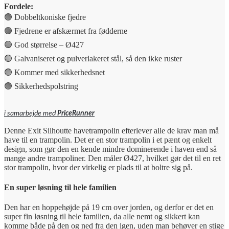
Fordele:
🟢 Dobbeltkoniske fjedre
🟢 Fjedrene er afskærmet fra fødderne
🟢 God størrelse – Ø427
🟢 Galvaniseret og pulverlakeret stål, så den ikke ruster
🟢 Kommer med sikkerhedsnet
🟢 Sikkerhedspolstring
i samarbejde med
PriceRunner
Denne Exit Silhoutte havetrampolin efterlever alle de krav man må
have til en trampolin. Det er en stor trampolin i et pænt og enkelt
design, som gør den en kende mindre dominerende i haven end så
mange andre trampoliner. Den måler Ø427, hvilket gør det til en ret
stor trampolin, hvor der virkelig er plads til at boltre sig på.
En super løsning til hele familien
Den har en hoppehøjde på 19 cm over jorden, og derfor er det en
super fin løsning til hele familien, da alle nemt og sikkert kan
komme både på den og ned fra den igen, uden man behøver en stige