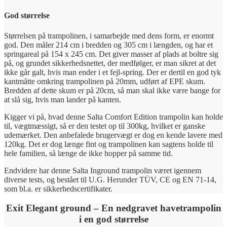
God størrelse
Størrelsen på trampolinen, i samarbejde med dens form, er enormt
god. Den måler 214 cm i bredden og 305 cm i længden, og har et
springareal på 154 x 245 cm. Det giver masser af plads at boltre sig
på, og grundet sikkerhedsnettet, der medfølger, er man sikret at det
ikke går galt, hvis man ender i et fejl-spring. Der er dertil en god tyk
kantmåtte omkring trampolinen på 20mm, udført af EPE skum.
Bredden af dette skum er på 20cm, så man skal ikke være bange for
at slå sig, hvis man lander på kanten.
Kigger vi på, hvad denne Salta Comfort Edition trampolin kan holde
til, vægtmæssigt, så er den testet op til 300kg, hvilket er ganske
udemærket. Den anbefalede brugervægt er dog en kende lavere med
120kg. Det er dog længe fint og trampolinen kan sagtens holde til
hele familien, så længe de ikke hopper på samme tid.
Endvidere har denne Salta Inground trampolin været igennem
diverse tests, og bestået til U.G. Herunder TÜV, CE og EN 71-14,
som bl.a. er sikkerhedscertifikater.
Exit Elegant ground – En nedgravet havetrampolin
i en god størrelse