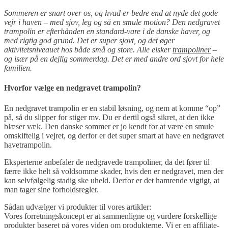
Sommeren er snart over os, og hvad er bedre end at nyde det gode
vejr i haven – med sjov, leg og så en smule motion? Den nedgravet
trampolin er efterhånden en standard-vare i de danske haver, og
med rigtig god grund. Det er super sjovt, og det øger
aktivitetsniveauet hos både små og store. Alle elsker
trampoliner
–
og især på en dejlig sommerdag. Det er med andre ord sjovt for hele
familien.
Hvorfor vælge en nedgravet trampolin?
En nedgravet trampolin er en stabil løsning, og nem at komme “op”
på, så du slipper for stiger mv. Du er dertil også sikret, at den ikke
blæser væk. Den danske sommer er jo kendt for at være en smule
omskiftelig i vejret, og derfor er det super smart at have en nedgravet
havetrampolin.
Eksperterne anbefaler de nedgravede trampoliner, da det fører til
færre ikke helt så voldsomme skader, hvis den er nedgravet, men der
kan selvfølgelig stadig ske uheld. Derfor er det hamrende vigtigt, at
man tager sine forholdsregler.
Sådan udvælger vi produkter til vores artikler:
Vores forretningskoncept er at sammenligne og vurdere forskellige
produkter baseret på vores viden om produkterne. Vi er en affiliate-