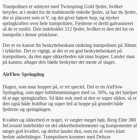
Trampolinen er udstyret med Twinspring Gold fjedre, hvilket
betyder, at i stedet for de traditionelle enkelte fjedre, så har du fjedre,
der er placeret som et V, og det giver højere hop, og styrker
springkraften over hele trampolinen. Fjedrene er dertil galvaniseret
så de er rustfri. Den indeholder 112 fjedre, hvilket er den del for en
trampolin i denne prisklasse.
Der er en kanon fin beskyttelseskant omkring trampolinen på 30mm
i tykkelse. Det er vigtigt, at der er en god beskyttelseskant på
trampolinen, da den øger sikkerheden når man hopper. Lander man
på kanten, aftager den bløde beskytter det meste af slaget.
AirFlow Springdug
Dugen, som man hopper på, er ret speciel. Det er en AirFlow
Springdug, som øger lufttilstrømningen med ca. 50%, og det hjælper
til at øge springkraften. Så ikke nok med at den er super sikker, så er
den også både holdbar og super fed at hoppe på grundet både
fjedrene og springdugen.
Kvalitet og sikkerhed er noget, vi vægter meget højt. Berg Elite 380
InGround indeholder en del sikkerhedselementer og komponenter af
meget god kvalitet, og derfor lander den, som en af vores klart
bedste anbefalinger. Trampolinen kommer med Deluxe