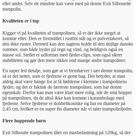
eller andet. Selv de mindste kan være med på denne Exit Silhouette
trampolin.
Kvaliteten er i top
Kigger vi på kvaliteten af trampolinen, så er der ikke meget at
komme efter. Den er fremstillet i rustfrit stål og er pulverlakeret, så
den ikke ruster. Dermed kan den sagtens holde til den dejlige danske
sommer, som både byder på regn og vind, og heldigvis også en
masse sol. Stellet er udformet med fjeder-clips, som også sikrer
stabiliteten og gør den mere sikker end mange andre trampoliner.
En super fed detalje, som gør at vi fremhæver i sær denne trampolin,
så er det nettet, som er fjedrene er gemt bag. Det betyder, at man
aldrig skal være bange for at få fødderne i klemme i trampolinens
fjedre, og det er faktisk de færreste trampoliner, som har denne
egenskab. Derfor kan man være klart mere rolig, når de små hopper
på trampolinen, da de altså ikke kan komme i karambolage med
fjedrene. Selve fjedrene er dobbeltkoniske og har en diameter på
2,45 cm, hvilket er en super fin diameter når vi taler trampolinfjedre.
Flere hoppende børn
Exit Silhoutte trampolinen tåler en maxbelastining på 120kg, så der