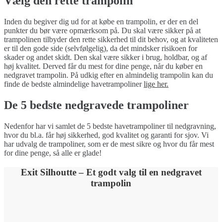
Vælg den rette trampolin
Inden du begiver dig ud for at købe en trampolin, er der en del
punkter du bør være opmærksom på. Du skal være sikker på at
trampolinen tilbyder den rette sikkerhed til dit behov, og at kvaliteten
er til den gode side (selvfølgelig), da det mindsker risikoen for
skader og andet skidt. Den skal være sikker i brug, holdbar, og af
høj kvalitet. Derved får du mest for dine penge, når du køber en
nedgravet trampolin. På udkig efter en almindelig trampolin kan du
finde de bedste almindelige havetrampoliner
lige her.
De 5 bedste nedgravede trampoliner
Nedenfor har vi samlet de 5 bedste havetrampoliner til nedgravning,
hvor du bl.a. får høj sikkerhed, god kvalitet og garanti for sjov. Vi
har udvalg de trampoliner, som er de mest sikre og hvor du får mest
for dine penge, så alle er glade!
Exit Silhoutte – Et godt valg til en nedgravet
trampolin