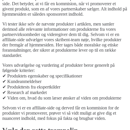
side. Det betyder, at vi får en kommision, når vi promoverer et
givent produkt, som en af vores partnerskaber sælger. Alt indhold på
hjemmesiden er således sponsoreret indhold.
Vi tester ikke selv de nævnte produkter i artiklen, men samler
derimod alle relevante informationer om produkterne fra vores
partnervirksomheder og videregiver dem til dig. Selvom vi er en
affiliate-side udvælger vores skribent-team nøje, hvilke produkter
der fremgår af hjemmesiden. Her tages både moralske og etiske
foranstaltninger, der sikrer at produkterne lever op til en række
standarder.
Vores udvælgelse og vurdering af produkter beror generelt på
følgende kriterier:
✔ Produktets egenskaber og specifikationer
✔ Kundeanmeldelser
✔ Produkttests fra ekspertkilder
✔ Research af markedet
✔ Viden om, hvad du som læser ønsker af viden om produkterne
Selvom vi er en affiliate-side og derved får en kommision for de
produkter vi promoverer, prøver vi så vidt muligt at give dig et
nuanceret indhold, med fokus på fakta og brugbar viden.