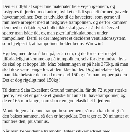
Den er udført at super fine materialer hele vejen igennem, og
fastgøres til jorden med ankre, hvilket er lidt specielt for nedgravede
havetrampoliner. Den er udviklet til de haveejere, som gerne vil
minimere arbejdet med at nedgrave trampolinen, og derfor kommer
den med små fødder, så hullet ikke skal graves så dybt. Derved
sparer man både tid, og man øger luftcirkulationen under
trampolinen. Dertil er der integreret et decideret ventilationssystem,
som hjælper til, at trampolinen holder bedre. Win win!
Højden, med de små ben på, er 25 cm, og derfor er det meget
tilforladeligt at komme op på trampolinen, selv for de mindste, hvis
de skal op at hoppe lidt. Max belastningen er på hele 375kg, så man
skal ikke være bange for, at den ikke holder. Dog anbefales det, at
man ikke belaster den med mere end 150kg når man hopper på den.
Det er dog rigeligt med 150kg!
Til denne Salta Excellent Ground trampolin, får du 72 super stærke
fjedre, hvilket er ganske et ganske fint antal til havetrampoliner, og
de er 165 mm lange, som sikrer en god elasticitet i fjedrene.
Monteringen af denne trampolin super nem, så man kan hurtigt få
den bakset sammen, så den er hoppeklar. Det tager ca 20 minutter at
montere den, plus/minus.
Når man køber denne trampolin, følger sikkerhedsnet med.