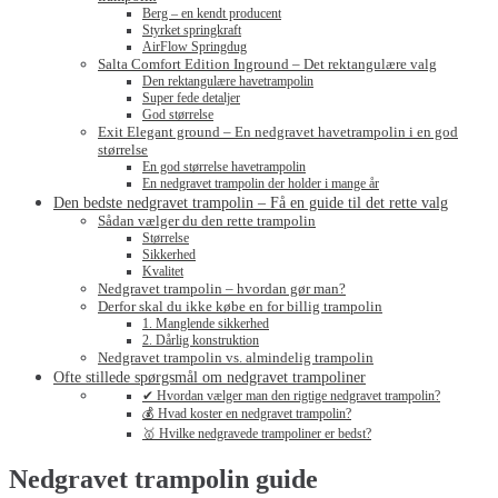
Berg – en kendt producent
Styrket springkraft
AirFlow Springdug
Salta Comfort Edition Inground – Det rektangulære valg
Den rektangulære havetrampolin
Super fede detaljer
God størrelse
Exit Elegant ground – En nedgravet havetrampolin i en god
størrelse
En god størrelse havetrampolin
En nedgravet trampolin der holder i mange år
Den bedste nedgravet trampolin – Få en guide til det rette valg
Sådan vælger du den rette trampolin
Størrelse
Sikkerhed
Kvalitet
Nedgravet trampolin – hvordan gør man?
Derfor skal du ikke købe en for billig trampolin
1. Manglende sikkerhed
2. Dårlig konstruktion
Nedgravet trampolin vs. almindelig trampolin
Ofte stillede spørgsmål om nedgravet trampoliner
✔ Hvordan vælger man den rigtige nedgravet trampolin?
💰 Hvad koster en nedgravet trampolin?
🥇 Hvilke nedgravede trampoliner er bedst?
Nedgravet trampolin guide