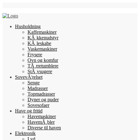
Skip
Follow Us
to
content
Husholdning
Kaffemaskiner
KÃ¸kkenudstyr
KÃ¸leskabe
Vaskemaskiner
Frysere
Ovn og komfur
TÃ¸rretumblere
StÃ¸vsugere
SovevÃ¦relset
Senge
Madrasser
Topmadrasser
Dyner og puder
Sovesofaer
Have og fritid
Havemaskiner
HavemÃ¸bler
Diverse til haven
Elektronik
Lyd