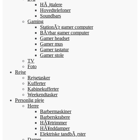
HÃ¸jttalere
Hovedtelefoner
Soundbars
Gaming
StationÃ¦r gamer computer
BÃ¦rbar gamer computer
Gamer headset
Gamer mus
Gamer tastatur
Gamer stole
TV
Foto
Rejse
Rejsetasker
Kufferter
Kabinekufferter
Weekendtasker
Personlig pleje
Herre
Barbermaskiner
Barberskrabere
HÃ¥rtrimmer
HÃ¥nddamper
Elektriske tandbÃ¸rster
Damer