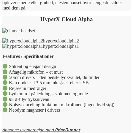
oplever smerte eller ømhed; næsten uanset hvor længe du sidder
med dem på.
HyperX Cloud Alpha
hyperxcloudalpha2
hyperxcloudalpha1
Features / Specifikationer
Stilrent og elegant design
Aftagelig mikrofon – et must
50mm drivers – den bedste lydkvalitet, du finder
Kan opdeles i 3,5 mm mini-jack eller USB
Rejseetui medfølger
Lydkontrol på ledning – volumen og mute
98 dB lydtryksniveau
Noise-cancelling funktion i mikrofonen (ingen hvid støj)
Neodym magneter i drivers
Annonce i samarbejde med
PriceRunner