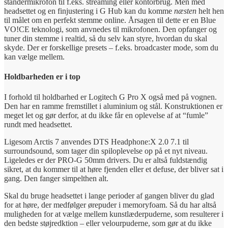
standermikrofon til f.eks. streaming eller kontorbrug. Men med
headsettet og en finjustering i G Hub kan du komme
næsten
helt hen
til målet om en perfekt stemme online. Årsagen til dette er en Blue
VO!CE teknologi, som anvnedes til mikrofonen. Den opfanger og
tuner din stemme i realtid, så du selv kan styre, hvordan du skal
skyde. Der er forskellige presets – f.eks. broadcaster mode, som du
kan vælge mellem.
Holdbarheden er i top
I forhold til holdbarhed er Logitech G Pro X også med på vognen.
Den har en ramme fremstillet i aluminium og stål. Konstruktionen er
meget let og gør derfor, at du ikke får en oplevelse af at “fumle”
rundt med headsettet.
Ligesom Arctis 7 anvendes DTS Headphone:X 2.0 7.1 til
surroundsound, som tager din spiloplevelse op på et nyt niveau.
Ligeledes er der PRO-G 50mm drivers. Du er altså fuldstændig
sikret, at du kommer til at høre fjenden eller et defuse, der bliver sat i
gang. Den fanger simpelthen alt.
Skal du bruge headsettet i lange perioder af gangen bliver du glad
for at høre, der medfølger ørepuder i memoryfoam. Så du har altså
muligheden for at vælge mellem kunstlæderpuderne, som resulterer i
den bedste støjredktion – eller velourpuderne, som gør at du ikke