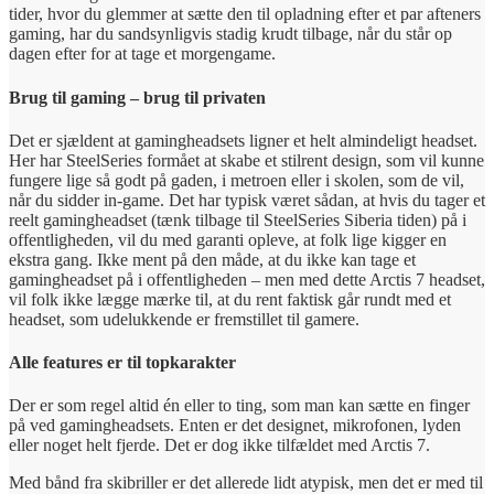
tider, hvor du glemmer at sætte den til opladning efter et par afteners
gaming, har du sandsynligvis stadig krudt tilbage, når du står op
dagen efter for at tage et morgengame.
Brug til gaming – brug til privaten
Det er sjældent at gamingheadsets ligner et helt almindeligt headset.
Her har SteelSeries formået at skabe et stilrent design, som vil kunne
fungere lige så godt på gaden, i metroen eller i skolen, som de vil,
når du sidder in-game. Det har typisk været sådan, at hvis du tager et
reelt gamingheadset (tænk tilbage til SteelSeries Siberia tiden) på i
offentligheden, vil du med garanti opleve, at folk lige kigger en
ekstra gang. Ikke ment på den måde, at du ikke kan tage et
gamingheadset på i offentligheden – men med dette Arctis 7 headset,
vil folk ikke lægge mærke til, at du rent faktisk går rundt med et
headset, som udelukkende er fremstillet til gamere.
Alle features er til topkarakter
Der er som regel altid én eller to ting, som man kan sætte en finger
på ved gamingheadsets. Enten er det designet, mikrofonen, lyden
eller noget helt fjerde. Det er dog ikke tilfældet med Arctis 7.
Med bånd fra skibriller er det allerede lidt atypisk, men det er med til