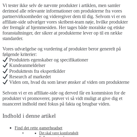
Vi tester ikke selv de nævnte produkter i artiklen, men samler
derimod alle relevante informationer om produkterne fra vores
partnervirksomheder og videregiver dem til dig. Selvom vi er en
affiliate-side udvælger vores skribent-team nøje, hvilke produkter
der fremgår af hjemmesiden. Her tages både moralske og etiske
foranstaltninger, der sikrer at produkterne lever op til en række
standarder.
Vores udvælgelse og vurdering af produkter beror generelt på
følgende kriterier:
Produktets egenskaber og specifikationer
Kundeanmeldelser
Produkttests fra ekspertkilder
Research af markedet
Viden om, hvad du som læser ønsker af viden om produkterne
Selvom vi er en affiliate-side og derved får en kommision for de
produkter vi promoverer, prøver vi så vidt muligt at give dig et
nuanceret indhold med fokus på fakta og brugbar viden.
Indhold i denne artikel
Find det rette gamerheadset
Det skal være komfortabelt