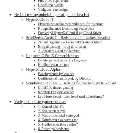
Full-on er vejen frem
Undgå ren plastik
Vælg det rette design
Bedst i test og anbefalinger af gamer headset
HyperX Cloud II
Ekstrem behagelig med mulighed for justering
Kompatibel med Discord og Teamspeak
Forskel på HyperX Cloud II og Cloud Silver
SteelSeries Arctis 7 – Bedste overall trådløse headset
24 timers gaming – hvem bukker under først?
Brug til gaming – brug til privaten
Alle features er til topkarakter
Logitech G Pro X Gamer Headset
Bedste gamer headset fra Logitech
Holdbarheden er i top
HyperX Cloud Alpha
Banebrydende lydkvalitet
Certificeret af TeamSpeak og Discord
Sennheiser GSP 370 – Bedste trådløse headset til konsol
Op til 100 timers gaming
Komfort i højeste kvalitet
Lyd i førersædet – men hvad med mikrofonen?
Vælg det bedste gamer headset
1. Konsol eller PC
2. Kvaliteten af lyd
3. Mikrofonen skal være god
4. Komforten skal være i top
5. Trådløs eller ikke trådløs?
6. Prisen på headsettet