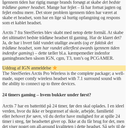
Igennem tiden har rigtig mange brands forsøgt at skabe
det bedste
trådløse gamer headset.
Mange har fejlet – få har fortsat jagten og
fejlet endnu mere. Det store problem igennem tiden har været at
skabe et headset, som har en lige så hurtig opfangning og respons
som et kablet headset.
Arctis 7 fra SteelSeries blev skabt med netop dette formål. At skabe
det ultimativt bedste trådløse headset til gaming. Har de klaret det?
Ja, de har i hvert fald vundet utallige awards (
og er faktisk det
trådløse headset, som har vundet allerflest awards igennem tiden
indenfor gaming
) – dette tæller bl.a. kæmpemedier indenfor
gamingbranchen såsom IGN, cgm, T3, tom’s og PCGAMER.
Uddrag af IGN anmeldelse
The SteelSeries Arctis Pro Wireless is the complete package; a well-
made, super comfy wireless headset with 7.1 surround sound with
the ability to connect up to three devices.
24 timers gaming – hvem bukker under først?
Arctis 7 har en batteritid på 24 timer, før den skal oplades. I en ideel
verden, hvor du ikke er begrænset af skole, arbejde, familietid
eller
behovet for søvn
, vil du derfor have mulighed for at spille 24
timer i streg, før headsettet giver op. Ikke at du får brug for det, men
det viser noget om all-around kvaliteten i dette headset. Så selv til de