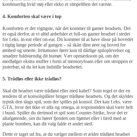
kontinuerlig hvid støj eller ekko er simpelthen det værste.
4. Komforten skal være i top
Komforten er det vigtigste, når det kommer til gamer headsets. Det
er også derfor, at vi altid anbefaler et full-on gamer headset i stedet
for f.eks. in-ear eller on-ear. Du kommer til at have disse på hovedet
i rigtig lange periode af gangen – så skån dine ører og hoved for
ømhed og smerte. Irritationer fører kun til dårlige spiloplevelser og
smadrer fuldstændig dit humør. Vær opmærksom på, om der
medfølger ekstra muffer i form af memoryfoam eller om stroppen er
justerbar, så du let kan indstille headsettet.
5. Trådløs eller ikke trådløs?
Skal dit headset være trådløst eller med kabel? Som regel er der en
tendens til at konsolspillere bruger trådløse headsets. Og det skyldes
typisk den slags spil, som der spilles på konsol. Det kan f.eks. være
GTA, hvor det ikke er alfa og omega, at responstiden skal være helt
i bund. Spiller du derimod et spil som Counter-Strike, hvor det er
altafgørende, om du hører fjenden om hjørnet eller i færd med at
plante bomben, kan dit valg falde et andet sted.
Dette er taget ud fra, at du vælger mellem et ældre trådløst headset