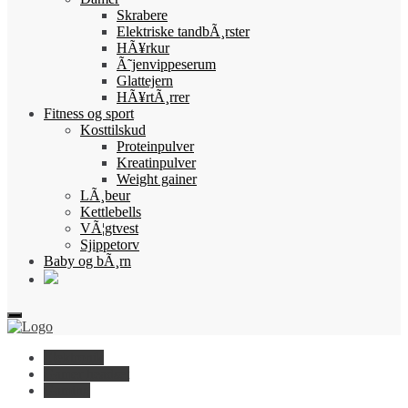
Skrabere
Elektriske tandbÃ¸rster
HÃ¥rkur
Ã˜jenvippeserum
Glattejern
HÃ¥rtÃ¸rrer
Fitness og sport
Kosttilskud
Proteinpulver
Kreatinpulver
Weight gainer
LÃ¸beur
Kettlebells
VÃ¦gtvest
Sjippetorv
Baby og bÃ¸rn
Elektronik
Gamer headset
Gaming