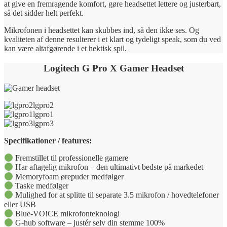
at give en fremragende komfort, gøre headsettet lettere og justerbart,
så det sidder helt perfekt.
Mikrofonen i headsettet kan skubbes ind, så den ikke ses. Og
kvaliteten af denne resulterer i et klart og tydeligt speak, som du ved
kan være altafgørende i et hektisk spil.
Logitech G Pro X Gamer Headset
lgpro2
lgpro1
lgpro3
Specifikationer / features:
Fremstillet til professionelle gamere
Har aftagelig mikrofon – den ultimativt bedste på markedet
Memoryfoam ørepuder medfølger
Taske medfølger
Mulighed for at splitte til separate 3.5 mikrofon / hovedtelefoner
eller USB
Blue-VO!CE mikrofonteknologi
G-hub software – justér selv din stemme 100%