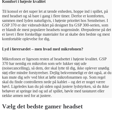
Komfort i højeste kvalitet
Til konsol er det super let at tænde enheden, hoppe ind i spillet, på
med headset og så bare i gang i flere timer. Derfor er komforten,
sammen med lyden naturligvis, i højeste prioritet hos Sennheiser. I
GSP 370 er der vidreudviklet på designet fra GSP 300-serien, som
er blandt de mest populære headsets nogensinde. Ørepuderne på det
er lavet i flere forskellige materialer for at skabe den bedste og mest
komfortable oplevelse for dig.
Lyd i førersædet – men hvad med mikrofonen?
Mikrofonen er ligesom resten af headsettet i højeste kvalitet. GSP
370 har nemlig en mikrofon som selv lukker støj ude
(noisecancelling), så dem, der skal lytte til dig, ikke oplever unødig
støj eller mindre forstyrrelser. Dejlig bekvemmeligt er det også, at du
kan mute dig selv ved blot at løfte mikrofonarmen op. Som regel
skal du finde controlleren nede på kablet – og det er noget værre
bøvl. Ligeledes kan du på siden også justere lydstyrken, så du ikke
behøver at springe ind og ud af spillet, bøvle med tastaturet eller
række armen ned for at justere.
Vælg det bedste gamer headset