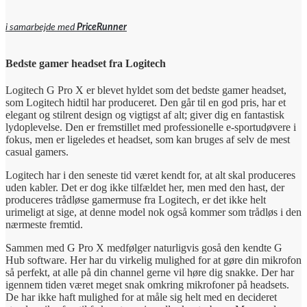
i samarbejde med
PriceRunner
Bedste gamer headset fra Logitech
Logitech G Pro X er blevet hyldet som det bedste gamer headset,
som Logitech hidtil har produceret. Den går til en god pris, har et
elegant og stilrent design og vigtigst af alt; giver dig en fantastisk
lydoplevelse. Den er fremstillet med professionelle e-sportudøvere i
fokus, men er ligeledes et headset, som kan bruges af selv de mest
casual gamers.
Logitech har i den seneste tid været kendt for, at alt skal produceres
uden kabler. Det er dog ikke tilfældet her, men med den hast, der
produceres trådløse gamermuse fra Logitech, er det ikke helt
urimeligt at sige, at denne model nok også kommer som trådløs i den
nærmeste fremtid.
Sammen med G Pro X medfølger naturligvis goså den kendte G
Hub software. Her har du virkelig mulighed for at gøre din mikrofon
så perfekt, at alle på din channel gerne vil høre dig snakke. Der har
igennem tiden været meget snak omkring mikrofoner på headsets.
De har ikke haft mulighed for at måle sig helt med en decideret