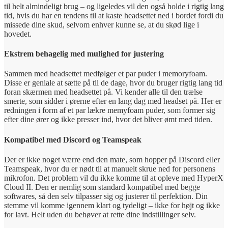
til helt almindeligt brug – og ligeledes vil den også holde i rigtig lang
tid, hvis du har en tendens til at kaste headsettet ned i bordet fordi du
missede dine skud, selvom enhver kunne se, at du skød lige i
hovedet.
Ekstrem behagelig med mulighed for justering
Sammen med headsettet medfølger et par puder i memoryfoam.
Disse er geniale at sætte på til de dage, hvor du bruger rigtig lang tid
foran skærmen med headsettet på. Vi kender alle til den trælse
smerte, som sidder i ørerne efter en lang dag med headset på. Her er
redningen i form af et par lækre memyfoam puder, som former sig
efter dine ører og ikke presser ind, hvor det bliver ømt med tiden.
Kompatibel med Discord og Teamspeak
Der er ikke noget værre end den mate, som hopper på Discord eller
Teamspeak, hvor du er nødt til at manuelt skrue ned for personens
mikrofon. Det problem vil du ikke komme til at opleve med HyperX
Cloud II. Den er nemlig som standard kompatibel med begge
softwares, så den selv tilpasser sig og justerer til perfektion. Din
stemme vil komme igennem klart og tydeligt – ikke for højt og ikke
for lavt. Helt uden du behøver at rette dine indstillinger selv.