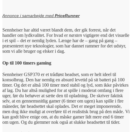
Annonce i samarbejde med
PriceRunner
Sennheiser har altid været blandt dem, der gik forrest, når det
handler om lydkvalitet. For hvad er
næsten
vigtigere end det visuelle
i et spil – det er nemlig lyden. Længe har de – gang på gang –
præsenteret nye teknologier, som har dannet rammer for det udstyr,
som vi alle bruger og elsker i dag.
Op til 100 timers gaming
Sennheiser GSP370 er et trådløst headset, som er helt ideel til
konsolbrug. Den har nemlig en absurd levetid på sit batteri på 100
timer. Og det er altså 100 timer med stabil og lyd, som ikke påvirkes
af lag. Du har altså mulighed for at spille i moderat omfang i flere
uger, før du behøver at sætte den til opladning. De skriver faktisk
selv, at en gennemsnitlig gamer (6 timer om ugen) kan spille i fire
måneder, før headsettet skal oplades. Det er meget imponerende,
men dog ikke muligt at overføre til et realistisk brug på den måde. Vi
kan godt blive enige om, at du måske gamer lidt mere end 6 timer
om ugen. Og du glemmer nok også at slukke headsettet til tider.