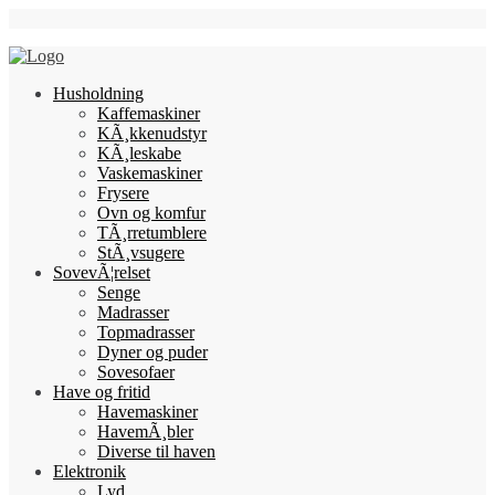
Skip
Follow Us
to
content
Husholdning
Kaffemaskiner
KÃ¸kkenudstyr
KÃ¸leskabe
Vaskemaskiner
Frysere
Ovn og komfur
TÃ¸rretumblere
StÃ¸vsugere
SovevÃ¦relset
Senge
Madrasser
Topmadrasser
Dyner og puder
Sovesofaer
Have og fritid
Havemaskiner
HavemÃ¸bler
Diverse til haven
Elektronik
Lyd