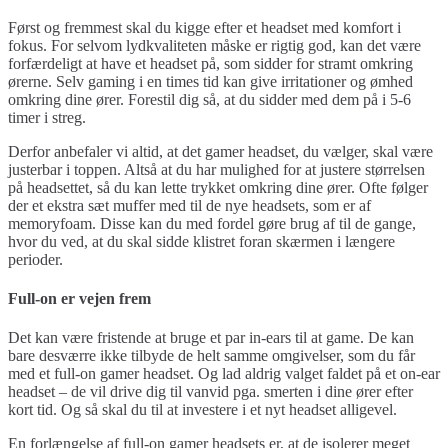
Først og fremmest skal du kigge efter et headset med komfort i
fokus. For selvom lydkvaliteten måske er rigtig god, kan det være
forfærdeligt at have et headset på, som sidder for stramt omkring
ørerne. Selv gaming i en times tid kan give irritationer og ømhed
omkring dine ører. Forestil dig så, at du sidder med dem på i 5-6
timer i streg.
Derfor anbefaler vi altid, at det gamer headset, du vælger, skal være
justerbar i toppen. Altså at du har mulighed for at justere størrelsen
på headsettet, så du kan lette trykket omkring dine ører. Ofte følger
der et ekstra sæt muffer med til de nye headsets, som er af
memoryfoam. Disse kan du med fordel gøre brug af til de gange,
hvor du ved, at du skal sidde klistret foran skærmen i længere
perioder.
Full-on er vejen frem
Det kan være fristende at bruge et par in-ears til at game. De kan
bare desværre ikke tilbyde de helt samme omgivelser, som du får
med et full-on gamer headset. Og lad aldrig valget faldet på et on-ear
headset – de vil drive dig til vanvid pga. smerten i dine ører efter
kort tid. Og så skal du til at investere i et nyt headset alligevel.
En forlængelse af full-on gamer headsets er, at de isolerer meget