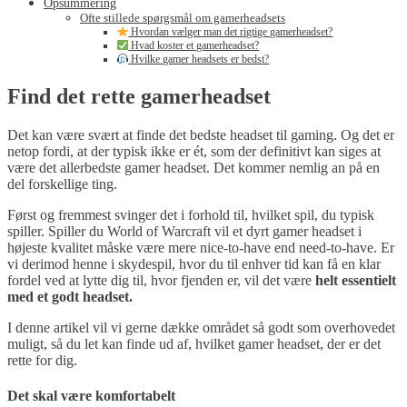
Opsummering
Ofte stillede spørgsmål om gamerheadsets
Hvordan vælger man det rigtige gamerheadset?
Hvad koster et gamerheadset?
Hvilke gamer headsets er bedst?
Find det rette gamerheadset
Det kan være svært at finde det bedste headset til gaming. Og det er
netop fordi, at der typisk ikke er ét, som der definitivt kan siges at
være det allerbedste gamer headset. Det kommer nemlig an på en
del forskellige ting.
Først og fremmest svinger det i forhold til, hvilket spil, du typisk
spiller. Spiller du World of Warcraft vil et dyrt gamer headset i
højeste kvalitet måske være mere nice-to-have end need-to-have. Er
vi derimod henne i skydespil, hvor du til enhver tid kan få en klar
fordel ved at lytte dig til, hvor fjenden er, vil det være
helt essentielt
med et godt headset.
I denne artikel vil vi gerne dække området så godt som overhovedet
muligt, så du let kan finde ud af, hvilket gamer headset, der er det
rette for dig.
Det skal være komfortabelt