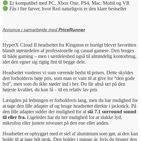
Er kompatibel med PC, Xbox One, PS4, Mac, Mobil og VR
Fås i fire farver, hvor Red naturligvis er den klare bestseller
Annonce i samarbejde med
PriceRunner
HyperX Cloud II headsettet fra Kingston er hurtigt blevet favoritten
blandt størstedelen af professionelle og casual gamere. Den bruges
til både gaming – men i særdeleshed også til almindelig kontorbrug,
idet den egner sig rigtig fint til begge dele.
Headsettet vurderer vi som værende bedst til prisen. Dette skyldes
den forholdsvis høje pris, som man er vant til at give for “den gode
lyd”, men som du ikke støder ind i her. Du får altså tæt på den
højeste kvalitet, du kan få – til en relativ lav pris
Længden på ledningen er forholdsvis lang, men du har mulighed for
at tage den lille adapter af og bruge headsettet direkte i jackstick. På
den lille adapter sidder der mulighed for at
slå 7.1 surround sound
til eller fra.
Ligeledes har du her mulighed for at slukke lyd,
mikrofon eller justere niveauet på den ene eller anden.
Headsettet er opbygget med et stel af aluminium som gør, at den kan
holde til at tage lidt tæsk. Den holder i mange år, hvis du bruger den