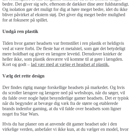
bedre. Det giver sig selv, eftersom de dækker dine ører fuldstændigt.
Og isolation gør det muligt for dig at høre meget bedre, idet du ikke
bliver påvirket af ekstern støj. Det giver dig meget bedre mulighed
for at fokusere på spillet.
Undgå ren plastik
Tiden hvor gamer headsets var fremstillet i ren plastik er heldigvis
ved at være forbi. De fleste har et metalstel, som gør det betydeligt
mere holdbart og giver en længere levetid. Derudover knirker de
heller ikke, som plastik desværre vil komme til at gøre i længden.
Kort og godt –
lad vær med at vælge et headset af plastik.
Vælg det rette design
Der findes rigtig mange forskellige headsets på markedet. Og hvis
du scroller længere og længere ned på webshops, når du søger, vil
du falde over nogle højst besynderlige gamer headsets. Det er typisk
når du begynder at bevæge dig væk fra de større og etablerede
brands indenfor gaming, at du vil falde over headsets som ligner
noget fra Star Wars.
Hvis du har planer om at anvende dit gamer headset ude i den
virkelige verden, anbefaler vi ikke kun, at du vælger en model, hvor