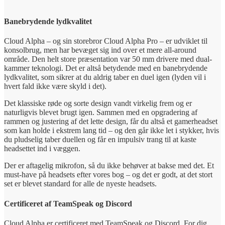
Banebrydende lydkvalitet
Cloud Alpha – og sin storebror Cloud Alpha Pro – er udviklet til
konsolbrug, men har bevæget sig ind over et mere all-around
område. Den helt store præsentation var 50 mm drivere med dual-
kammer teknologi. Det er altså betydende med en banebrydende
lydkvalitet, som sikrer at du aldrig taber en duel igen (lyden vil i
hvert fald ikke være skyld i det).
Det klassiske røde og sorte design vandt virkelig frem og er
naturligvis blevet brugt igen. Sammen med en opgradering af
rammen og justering af det lette design, får du altså et gamerheadset
som kan holde i ekstrem lang tid – og den går ikke let i stykker, hvis
du pludselig taber duellen og får en impulsiv trang til at kaste
headsettet ind i væggen.
Der er aftagelig mikrofon, så du ikke behøver at bakse med det. Et
must-have på headsets efter vores bog – og det er godt, at det stort
set er blevet standard for alle de nyeste headsets.
Certificeret af TeamSpeak og Discord
Cloud Alpha er certificeret med TeamSpeak og Discord. For dig