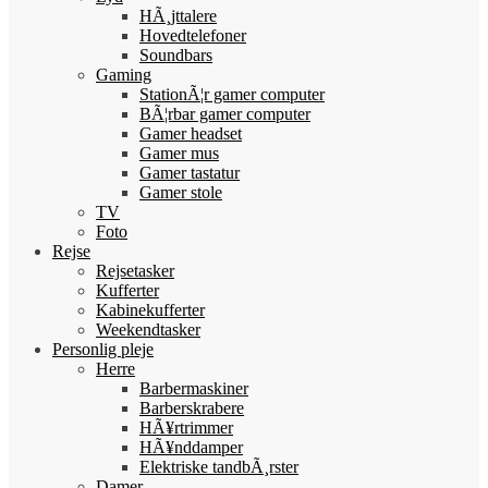
HÃ¸jttalere
Hovedtelefoner
Soundbars
Gaming
StationÃ¦r gamer computer
BÃ¦rbar gamer computer
Gamer headset
Gamer mus
Gamer tastatur
Gamer stole
TV
Foto
Rejse
Rejsetasker
Kufferter
Kabinekufferter
Weekendtasker
Personlig pleje
Herre
Barbermaskiner
Barberskrabere
HÃ¥rtrimmer
HÃ¥nddamper
Elektriske tandbÃ¸rster
Damer