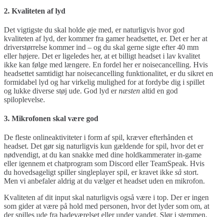
2. Kvaliteten af lyd
Det vigtigste du skal holde øje med, er naturligvis hvor god
kvaliteten af lyd, der kommer fra gamer headsettet, er. Det er her at
driverstørrelse kommer ind – og du skal gerne sigte efter 40 mm
eller højere. Det er ligeledes her, at et billigt headset i lav kvalitet
ikke kan følge med længere. En fordel her er noisecancelling. Hvis
headsettet samtidigt har noisecancelling funktionalitet, er du sikret en
formidabel lyd og har virkelig mulighed for at fordybe dig i spillet
og lukke diverse støj ude. God lyd er
næsten
altid en god
spiloplevelse.
3. Mikrofonen skal være god
De fleste onlineaktiviteter i form af spil, kræver efterhånden et
headset. Det gør sig naturligvis kun gældende for spil, hvor det er
nødvendigt, at du kan snakke med dine holdkammerater in-game
eller igennem et chatprogram som Discord eller TeamSpeak. Hvis
du hovedsageligt spiller singleplayer spil, er kravet ikke
så
stort.
Men vi anbefaler aldrig at du vælger et headset uden en mikrofon.
Kvaliteten af dit input skal naturligvis også være i top. Der er ingen
som gider at være på hold med personen, hvor det lyder som om, at
der spilles ude fra badeværelset eller under vandet. Slør i stemmen,