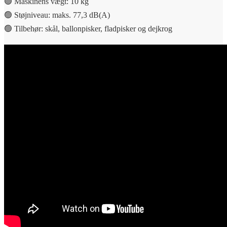
🟢 Maskinens vægt: 10 kg
🟢 Støjniveau: maks. 77,3 dB(A)
🟢 Tilbehør: skål, ballonpisker, fladpisker og dejkrog