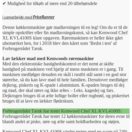
✔ Mulighed for tilkøb af mere end 20 tilbehørsdele
i samarbejde med
PriceRunner
Denne køkkenmaskine gør madlavningen til en leg! Om du er til de
simple opskrifter eller fin madlavningskunst, så kan Kenwood Chef
XL KVL4100S klare opgaven. Røremaskinen er heller ikke gået
ubemærket hen, for i 2018 blev den kåret som ‘Bedst i test’ af
Forbrugerrådet Tænk.
Lav lækker mad med Kenwoods røremaskine
Med den elektroniske hastighedskontrol er det nemt at skifte
hastighed på maskinen ved hjælp af mens maskinen er i gang. Til
maskinen medfølger desuden en skål i rustfri stål samt i en god stor
størrelse, så du kan lave mad til hele familien. Derudover medfølger
dejkrog, piskeris og K-spade i aluminium. K-spaden bruges til dej
og mad, der skal røres og ikke æltes – f.eks. kagedej og fars.
Dejkrogen bruges til at ælte luftige boller eller rugbrød, og piskeriset
bruges til at lave en lækker flødeskum.
Forbrugerrådet Tænk har testet Kenwood Chef XL KVL4100S:
Forbrugerrådet Tænk har testet 12 køkkenmaskiner for deres evne til
blandt andet at piske, røre og ælte samt holdbarheden og støjen.
Kenwood Chef XL KVL4100S vinder testen med en score på 74%