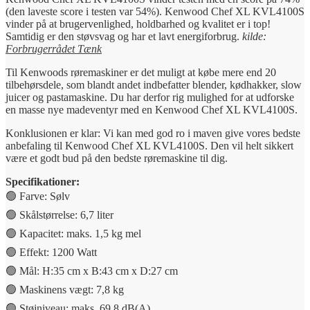
(den laveste score i testen var 54%). Kenwood Chef XL KVL4100S
vinder på at brugervenlighed, holdbarhed og kvalitet er i top!
Samtidig er den støvsvag og har et lavt energiforbrug.
kilde:
Forbrugerrådet Tænk
Til Kenwoods røremaskiner er det muligt at købe mere end 20
tilbehørsdele, som blandt andet indbefatter blender, kødhakker, slow
juicer og pastamaskine. Du har derfor rig mulighed for at udforske
en masse nye madeventyr med en Kenwood Chef XL KVL4100S.
Konklusionen er klar: Vi kan med god ro i maven give vores bedste
anbefaling til Kenwood Chef XL KVL4100S. Den vil helt sikkert
være et godt bud på den bedste røremaskine til dig.
Specifikationer:
🟢 Farve: Sølv
🟢 Skålstørrelse: 6,7 liter
🟢 Kapacitet: maks. 1,5 kg mel
🟢 Effekt: 1200 Watt
🟢 Mål: H:35 cm x B:43 cm x D:27 cm
🟢 Maskinens vægt: 7,8 kg
🟢 Støjniveau: maks. 69,8 dB(A)