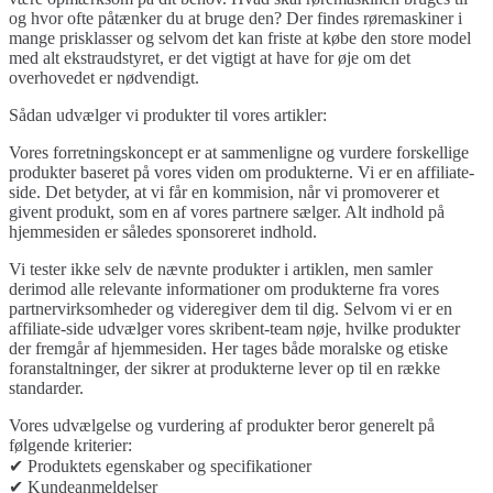
og hvor ofte påtænker du at bruge den? Der findes røremaskiner i
mange prisklasser og selvom det kan friste at købe den store model
med alt ekstraudstyret, er det vigtigt at have for øje om det
overhovedet er nødvendigt.
Sådan udvælger vi produkter til vores artikler:
Vores forretningskoncept er at sammenligne og vurdere forskellige
produkter baseret på vores viden om produkterne. Vi er en affiliate-
side. Det betyder, at vi får en kommision, når vi promoverer et
givent produkt, som en af vores partnere sælger. Alt indhold på
hjemmesiden er således sponsoreret indhold.
Vi tester ikke selv de nævnte produkter i artiklen, men samler
derimod alle relevante informationer om produkterne fra vores
partnervirksomheder og videregiver dem til dig. Selvom vi er en
affiliate-side udvælger vores skribent-team nøje, hvilke produkter
der fremgår af hjemmesiden. Her tages både moralske og etiske
foranstaltninger, der sikrer at produkterne lever op til en række
standarder.
Vores udvælgelse og vurdering af produkter beror generelt på
følgende kriterier:
✔ Produktets egenskaber og specifikationer
✔ Kundeanmeldelser