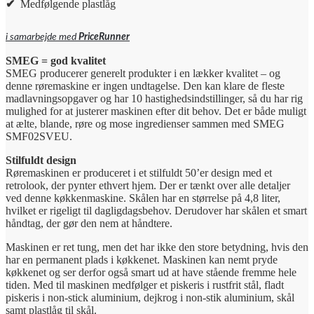
✔
Medfølgende plastlåg
i samarbejde med
PriceRunner
SMEG = god kvalitet
SMEG producerer generelt produkter i en lækker kvalitet – og
denne røremaskine er ingen undtagelse. Den kan klare de fleste
madlavningsopgaver og har 10 hastighedsindstillinger, så du har rig
mulighed for at justerer maskinen efter dit behov. Det er både muligt
at ælte, blande, røre og mose ingredienser sammen med SMEG
SMF02SVEU.
Stilfuldt design
Røremaskinen er produceret i et stilfuldt 50’er design med et
retrolook, der pynter ethvert hjem. Der er tænkt over alle detaljer
ved denne køkkenmaskine. Skålen har en størrelse på 4,8 liter,
hvilket er rigeligt til dagligdagsbehov. Derudover har skålen et smart
håndtag, der gør den nem at håndtere.
Maskinen er ret tung, men det har ikke den store betydning, hvis den
har en permanent plads i køkkenet. Maskinen kan nemt pryde
køkkenet og ser derfor også smart ud at have stående fremme hele
tiden. Med til maskinen medfølger et piskeris i rustfrit stål, fladt
piskeris i non-stick aluminium, dejkrog i non-stik aluminium, skål
samt plastlåg til skål.