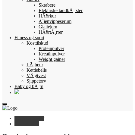
Skrabere
Elektriske tandbÃ¸rster
HÃ¥rkur
Ã˜jenvippeserum
Glattejern
HÃ¥rtÃ¸rrer
Fitness og sport
Kosttilskud
Proteinpulver
Kreatinpulver
Weight gainer
LÃ¸beur
Kettlebells
VÃ¦gtvest
Sjippetorv
Baby og bÃ¸rn
KÃ¸kkenudstyr
Husholdning