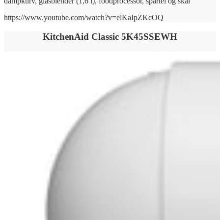
dampkurv, glasblender (1,6 l), foodprocessor, spartel og skål
https://www.youtube.com/watch?v=elKaIpZKcOQ
KitchenAid Classic 5K45SSEWH