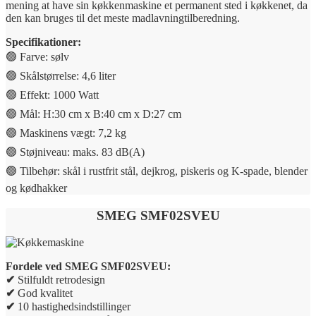
mening at have sin køkkenmaskine et permanent sted i køkkenet, da
den kan bruges til det meste madlavningtilberedning.
Specifikationer:
🟢 Farve: sølv
🟢 Skålstørrelse: 4,6 liter
🟢 Effekt: 1000 Watt
🟢 Mål: H:30 cm x B:40 cm x D:27 cm
🟢 Maskinens vægt: 7,2 kg
🟢 Støjniveau: maks. 83 dB(A)
🟢 Tilbehør: skål i rustfrit stål, dejkrog, piskeris og K-spade, blender
og kødhakker
SMEG SMF02SVEU
Fordele ved SMEG SMF02SVEU
:
✔
Stilfuldt retrodesign
✔
God kvalitet
✔
10 hastighedsindstillinger