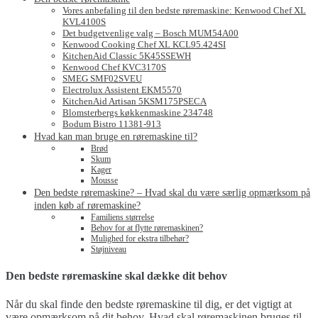
Vores anbefaling til den bedste røremaskine: Kenwood Chef XL
KVL4100S
Det budgetvenlige valg – Bosch MUM54A00
Kenwood Cooking Chef XL KCL95.424SI
KitchenAid Classic 5K45SSEWH
Kenwood Chef KVC3170S
SMEG SMF02SVEU
Electrolux Assistent EKM5570
KitchenAid Artisan 5KSM175PSECA
Blomsterbergs køkkenmaskine 234748
Bodum Bistro 11381-913
Hvad kan man bruge en røremaskine til?
Brød
Skum
Kager
Mousse
Den bedste røremaskine? – Hvad skal du være særlig opmærksom på
inden køb af røremaskine?
Familiens størrelse
Behov for at flytte røremaskinen?
Mulighed for ekstra tilbehør?
Støjniveau
Den bedste røremaskine skal dække dit behov
Når du skal finde den bedste røremaskine til dig, er det vigtigt at
være opmærksom på dit behov. Hvad skal røremaskinen bruges til