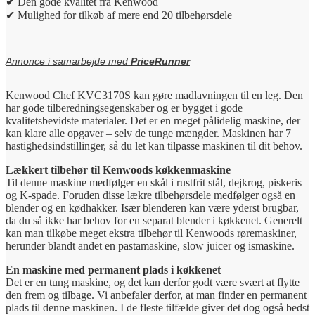
✔
Den gode kvalitet fra Kenwood
✔ Mulighed for tilkøb af mere end 20 tilbehørsdele
Annonce i samarbejde med
PriceRunner
Kenwood Chef KVC3170S kan gøre madlavningen til en leg. Den
har gode tilberedningsegenskaber og er bygget i gode
kvalitetsbevidste materialer. Det er en meget pålidelig maskine, der
kan klare alle opgaver – selv de tunge mængder. Maskinen har 7
hastighedsindstillinger, så du let kan tilpasse maskinen til dit behov.
Lækkert tilbehør til Kenwoods køkkenmaskine
Til denne maskine medfølger en skål i rustfrit stål, dejkrog, piskeris
og K-spade. Foruden disse lækre tilbehørsdele medfølger også en
blender og en kødhakker. Især blenderen kan være yderst brugbar,
da du så ikke har behov for en separat blender i køkkenet. Generelt
kan man tilkøbe meget ekstra tilbehør til Kenwoods røremaskiner,
herunder blandt andet en pastamaskine, slow juicer og ismaskine.
En maskine med permanent plads i køkkenet
Det er en tung maskine, og det kan derfor godt være svært at flytte
den frem og tilbage. Vi anbefaler derfor, at man finder en permanent
plads til denne maskinen. I de fleste tilfælde giver det dog også bedst