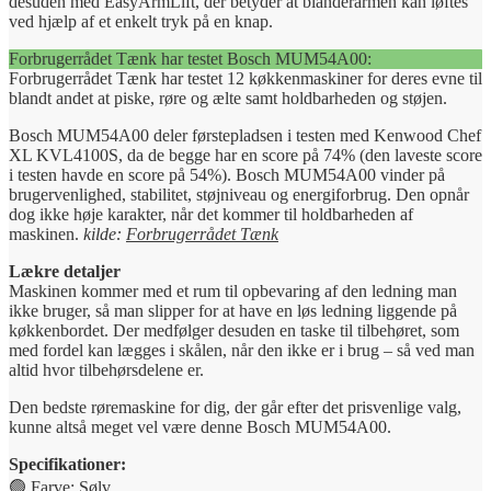
desuden med EasyArmLift, der betyder at blanderarmen kan løftes
ved hjælp af et enkelt tryk på en knap.
Forbrugerrådet Tænk har testet Bosch MUM54A00:
Forbrugerrådet Tænk har testet 12 køkkenmaskiner for deres evne til
blandt andet at piske, røre og ælte samt holdbarheden og støjen.
Bosch MUM54A00 deler førstepladsen i testen med Kenwood Chef
XL KVL4100S, da de begge har en score på 74% (den laveste score
i testen havde en score på 54%). Bosch MUM54A00 vinder på
brugervenlighed, stabilitet, støjniveau og energiforbrug. Den opnår
dog ikke høje karakter, når det kommer til holdbarheden af
maskinen.
kilde:
Forbrugerrådet Tænk
Lækre detaljer
Maskinen kommer med et rum til opbevaring af den ledning man
ikke bruger, så man slipper for at have en løs ledning liggende på
køkkenbordet. Der medfølger desuden en taske til tilbehøret, som
med fordel kan lægges i skålen, når den ikke er i brug – så ved man
altid hvor tilbehørsdelene er.
Den bedste røremaskine for dig, der går efter det prisvenlige valg,
kunne altså meget vel være denne Bosch MUM54A00.
Specifikationer:
🟢 Farve: Sølv