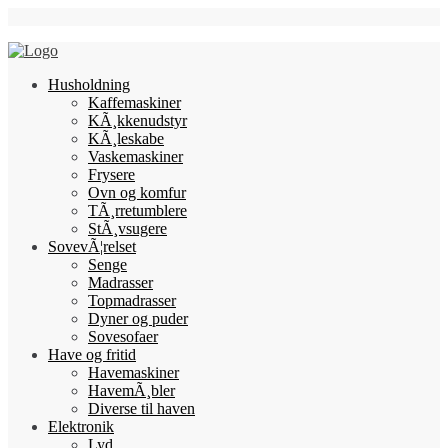
Skip
Follow Us
to
content
Husholdning
Kaffemaskiner
KÃ¸kkenudstyr
KÃ¸leskabe
Vaskemaskiner
Frysere
Ovn og komfur
TÃ¸rretumblere
StÃ¸vsugere
SovevÃ¦relset
Senge
Madrasser
Topmadrasser
Dyner og puder
Sovesofaer
Have og fritid
Havemaskiner
HavemÃ¸bler
Diverse til haven
Elektronik
Lyd