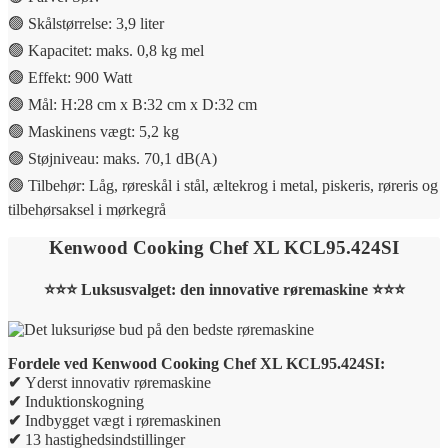
🟢 Skålstørrelse: 3,9 liter
🟢 Kapacitet: maks. 0,8 kg mel
🟢 Effekt: 900 Watt
🟢 Mål: H:28 cm x B:32 cm x D:32 cm
🟢 Maskinens vægt: 5,2 kg
🟢 Støjniveau: maks. 70,1 dB(A)
🟢 Tilbehør: Låg, røreskål i stål, æltekrog i metal, piskeris, røreris og
tilbehørsaksel i mørkegrå
Kenwood Cooking Chef XL KCL95.424SI
⭐⭐⭐ Luksusvalget: den innovative røremaskine ⭐⭐⭐
Fordele ved Kenwood Cooking Chef XL KCL95.424SI:
✔
Yderst innovativ røremaskine
✔
Induktionskogning
✔
Indbygget vægt i røremaskinen
✔
13 hastighedsindstillinger