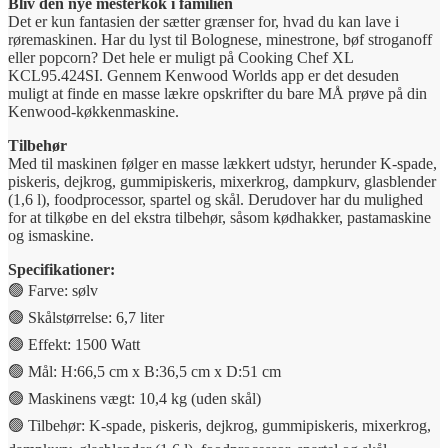
Bliv den nye mesterkok i familien
Det er kun fantasien der sætter grænser for, hvad du kan lave i
røremaskinen. Har du lyst til Bolognese, minestrone, bøf stroganoff
eller popcorn? Det hele er muligt på Cooking Chef XL
KCL95.424SI. Gennem Kenwood Worlds app er det desuden
muligt at finde en masse lækre opskrifter du bare MÅ prøve på din
Kenwood-køkkenmaskine.
Tilbehør
Med til maskinen følger en masse lækkert udstyr, herunder K-spade,
piskeris, dejkrog, gummipiskeris, mixerkrog, dampkurv, glasblender
(1,6 l), foodprocessor, spartel og skål. Derudover har du mulighed
for at tilkøbe en del ekstra tilbehør, såsom kødhakker, pastamaskine
og ismaskine.
Specifikationer:
🟢 Farve: sølv
🟢 Skålstørrelse: 6,7 liter
🟢 Effekt: 1500 Watt
🟢 Mål: H:66,5 cm x B:36,5 cm x D:51 cm
🟢 Maskinens vægt: 10,4 kg (uden skål)
🟢 Tilbehør: K-spade, piskeris, dejkrog, gummipiskeris, mixerkrog,