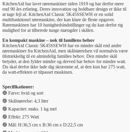
KitchenAid har lavet røremaskiner siden 1919 og har derfor mere
end 90 års erfaring. Deres innovation og holdbare design er ikke til
at tage fejl af. KitchenAid Classic 5K45SSEWH er en solid
multifunktionel røremaskine, der kan klare de fleste opgaver.
Røremaskinen har 10 hastighedsindstillinger og du kan derfor rig
mulighed for at tilberede tunge mængder i skålen.
En kompakt maskine – nok til familiens behov
KitchenAid Classic 5K45SSEWH har en mindre skål end andre
røremaskiner fra KitchenAid, men skålstørrelsen vil normalvis være
tilstrækkelig til en almindelig families behov. Den mindre skål
betyder, at den fylder mindre og derved har behov for mindre watt.
Du skal derfor ikke lade dig skræmme af, at den kun har 275 watt,
da watt-effekten er tilpasset maskinen.
Specifikationer:
🟢 Farve: hvid og sort
🟢 Skålstørrelse: 4,3 liter
🟢 Kapacitet: maks. 1 kg mel
🟢 Effekt: 275 Watt
🟢 Mål: H:36,5 cm x B:36 cm x D:22,5 cm