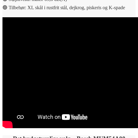
🟢 Tilbehør: XL skål i rustfrit stål, dejkrog, piskeris og K-spade