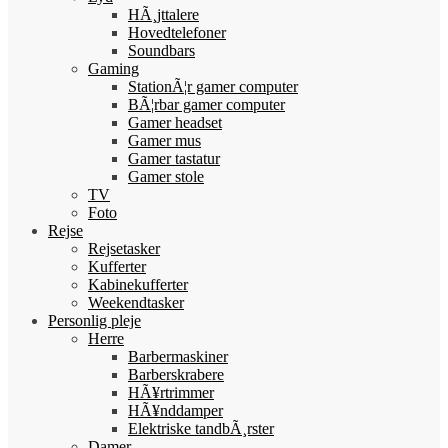
HÃ¸jttalere
Hovedtelefoner
Soundbars
Gaming
StationÃ¦r gamer computer
BÃ¦rbar gamer computer
Gamer headset
Gamer mus
Gamer tastatur
Gamer stole
TV
Foto
Rejse
Rejsetasker
Kufferter
Kabinekufferter
Weekendtasker
Personlig pleje
Herre
Barbermaskiner
Barberskrabere
HÃ¥rtrimmer
HÃ¥nddamper
Elektriske tandbÃ¸rster
Damer