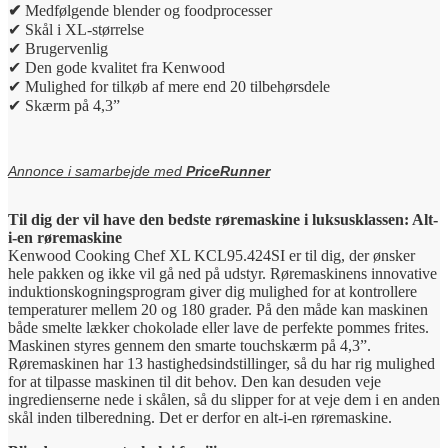
✔
Medfølgende blender og foodprocesser
✔ Skål i XL-størrelse
✔ Brugervenlig
✔ Den gode kvalitet fra Kenwood
✔ Mulighed for tilkøb af mere end 20 tilbehørsdele
✔ Skærm på 4,3”
Annonce i samarbejde med
PriceRunner
Til dig der vil have den bedste røremaskine i luksusklassen: Alt-
i-en røremaskine
Kenwood Cooking Chef XL KCL95.424SI er til dig, der ønsker
hele pakken og ikke vil gå ned på udstyr. Røremaskinens innovative
induktionskogningsprogram giver dig mulighed for at kontrollere
temperaturer mellem 20 og 180 grader. På den måde kan maskinen
både smelte lækker chokolade eller lave de perfekte pommes frites.
Maskinen styres gennem den smarte touchskærm på 4,3”.
Røremaskinen har 13 hastighedsindstillinger, så du har rig mulighed
for at tilpasse maskinen til dit behov. Den kan desuden veje
ingredienserne nede i skålen, så du slipper for at veje dem i en anden
skål inden tilberedning. Det er derfor en alt-i-en røremaskine.